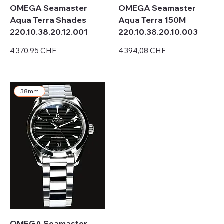
OMEGA Seamaster
OMEGA Seamaster
Aqua Terra Shades
Aqua Terra 150M
220.10.38.20.12.001
220.10.38.20.10.003
Prix
Prix
4 370,95 CHF
4 394,08 CHF
Hors TVA
Hors TVA
38mm
OMEGA Seamaster