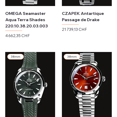
OMEGA Seamaster
CZAPEK Antartique
Aqua Terra Shades
Passage de Drake
220.10.38.20.03.003
Prix
21 739,13 CHF
Prix
4 662,35 CHF
Hors TVA
Hors TVA
38mm
38mm