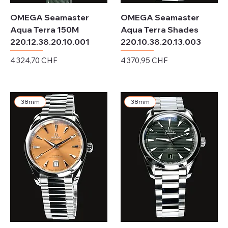
OMEGA Seamaster
OMEGA Seamaster
Aqua Terra 150M
Aqua Terra Shades
220.12.38.20.10.001
220.10.38.20.13.003
Prix
Prix
4 324,70 CHF
4 370,95 CHF
Hors TVA
Hors TVA
38mm
38mm