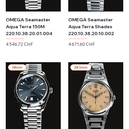
OMEGA Seamaster
OMEGA Seamaster
Aqua Terra 150M
Aqua Terra Shades
220.10.38.20.01.004
220.10.38.20.10.002
Prix
Prix
4 546,72 CHF
4 671,60 CHF
Hors TVA
Hors TVA
38mm
38,5mm