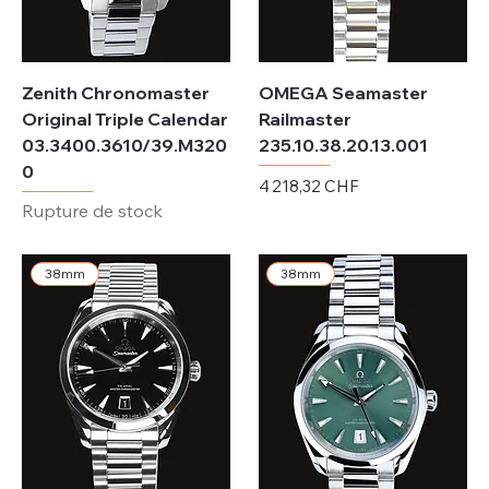
Zenith Chronomaster
OMEGA Seamaster
Original Triple Calendar
Railmaster
03.3400.3610/39.M320
235.10.38.20.13.001
0
Prix
4 218,32 CHF
Rupture de stock
Hors TVA
38mm
38mm