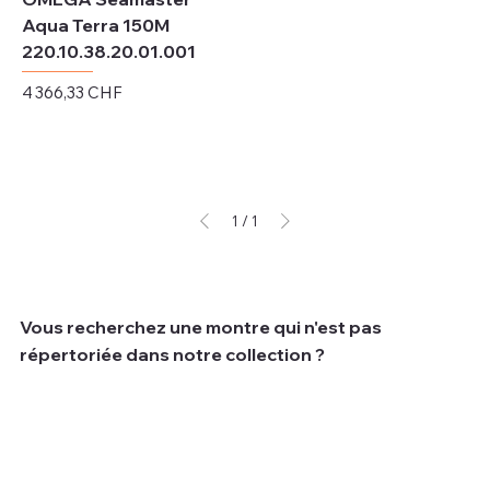
Aqua Terra 150M
220.10.38.20.01.001
Prix
4 366,33 CHF
Hors TVA
1
/
1
Vous recherchez une montre qui n'est pas
répertoriée dans notre collection ?
Nous comprenons que parfois les clients recherchent
une montre spécifique qui peut ne pas être disponible
dans notre collection actuelle.
Pour vous aider à trouver la montre de vos rêves, nous