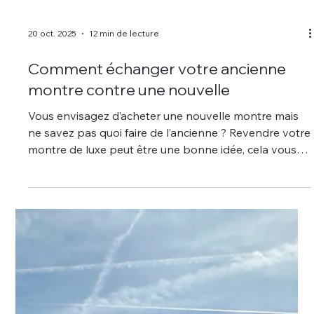
20 oct. 2025
12 min de lecture
Comment échanger votre ancienne
montre contre une nouvelle
Vous envisagez d’acheter une nouvelle montre mais
ne savez pas quoi faire de l’ancienne ? Revendre votre
montre de luxe peut être une bonne idée, cela vous
permet de récupérer une partie de votre
investissement et de réduire le coût de votre nouvel
achat. Mais échanger sa montre ne consiste pas
simplement à la remettre ; il existe quelques étapes
importantes à connaître pour obtenir la meilleure
offre possible. Ce guide vous explique le processus,
depuis la préparation de vot