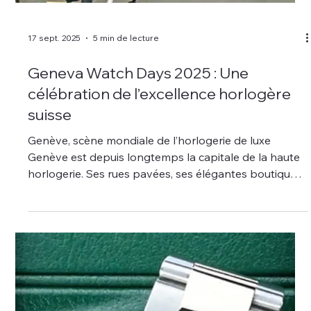
17 sept. 2025
5 min de lecture
Geneva Watch Days 2025 : Une
célébration de l’excellence horlogère
suisse
Genève, scène mondiale de l’horlogerie de luxe
Genève est depuis longtemps la capitale de la haute
horlogerie. Ses rues pavées, ses élégantes boutiques
et ses rives lacustres ont servi de décor à des siècles
d’innovation horlogère. Chaque mois de septembre,
ce patrimoine prend vie avec Geneva Watch Days, un
salon unique consacré aux montres suisses de luxe et
aux marques indépendantes.