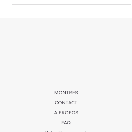
4 juin 2025
9 min de lecture
Pourquoi la Rolex Submariner reste le
symbole de statut ultime
La montre Rolex est depuis longtemps un symbole
de richesse et de réussite, captivant les passionnés
d’horlogerie et les collectionneurs...