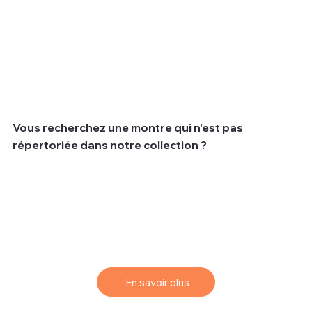
Vous recherchez une montre qui n'est pas
répertoriée dans notre collection ?
Nous comprenons que parfois les clients recherchent
une montre spécifique qui peut ne pas être disponible
dans notre collection actuelle.
Pour vous aider à trouver la montre de vos rêves, nous
vous proposons un service de sourcing simple et
efficace.
En savoir plus