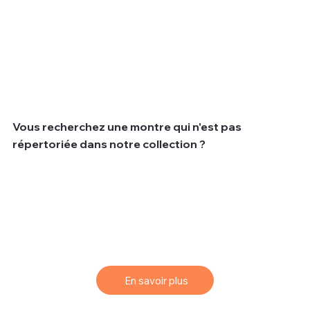
Vous recherchez une montre qui n'est pas
répertoriée dans notre collection ?
Nous comprenons que parfois les clients recherchent
une montre spécifique qui peut ne pas être disponible
dans notre collection actuelle.
Pour vous aider à trouver la montre de vos rêves, nous
vous proposons un service de sourcing simple et
efficace.
En savoir plus