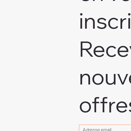
inscr
Rece
nouv
offre
Veuillez indiquer votre 