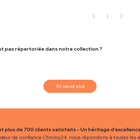
1
t pas répertoriée dans notre collection ?
ts recherchent une montre spécifique qui peut ne pas être d
 vos rêves, nous vous proposons un service de sourcing simpl
En savoir plus
et plus de 700 clients satisfaits – Un héritage d’excellence
deur de confiance Chrono24, nous répondons à toutes les e