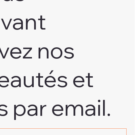
ivant
vez nos
eautés et
s par email.
adresse e-mail
*