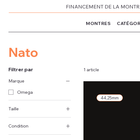
FINANCEMENT DE LA MONTRE 
MONTRES
CATÉGOR
Nato
Filtrer par
1 article
Marque
Omega
44,25mm
Taille
44 mm
Condition
D'occasion - très bon état