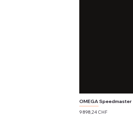
OMEGA Speedmaster Da
Prix
9 898,24 CHF
Hors TVA