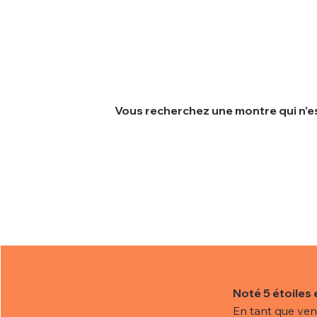
Vous recherchez une montre qui n'es
Nous comprenons que parfois les clien
actuelle.
Pour vous aider à trouver la montre de
Noté 5 étoiles 
En tant que ven