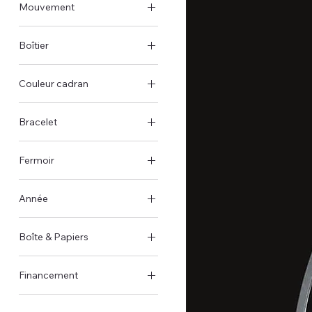
Mouvement
Remontage manuel
Boîtier
Boîtier en céramique
Couleur cadran
Noir
Bracelet
Caoutchouc
Fermoir
Nato
Boucle déployante
Nylon
Année
Boucle à ardillon
2025
Boîte & Papiers
Boîte et papiers d'origine
Financement
Disponible