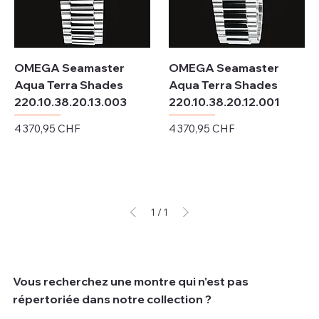
OMEGA Seamaster
OMEGA Seamaster
Aqua Terra Shades
Aqua Terra Shades
220.10.38.20.13.003
220.10.38.20.12.001
Prix
Prix
4 370,95 CHF
4 370,95 CHF
Hors TVA
Hors TVA
1
/
1
Vous recherchez une montre qui n'est pas
répertoriée dans notre collection ?
Nous comprenons que parfois les clients recherchent