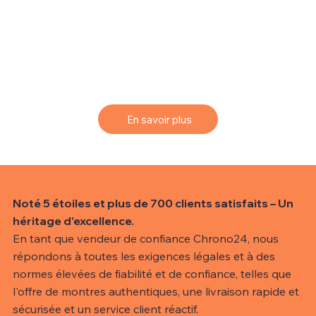
une montre spécifique qui peut ne pas être disponible
dans notre collection actuelle.
Pour vous aider à trouver la montre de vos rêves, nous
vous proposons un service de sourcing simple et
efficace.
En savoir plus
Noté 5 étoiles et plus de 700 clients satisfaits – Un
héritage d’excellence.
En tant que vendeur de confiance Chrono24, nous
répondons à toutes les exigences légales et à des
normes élevées de fiabilité et de confiance, telles que
l'offre de montres authentiques, une livraison rapide et
sécurisée et un service client réactif.