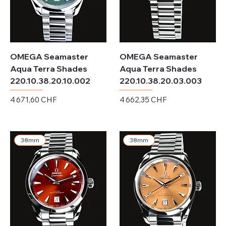
OMEGA Seamaster
OMEGA Seamaster
Aqua Terra Shades
Aqua Terra Shades
220.10.38.20.10.002
220.10.38.20.03.003
Prix
Prix
4 671,60 CHF
4 662,35 CHF
Hors TVA
Hors TVA
38mm
38mm