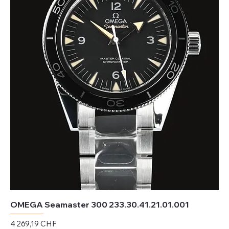
OMEGA Seamaster 300 233.30.41.21.01.001
Prix
4 269,19 CHF