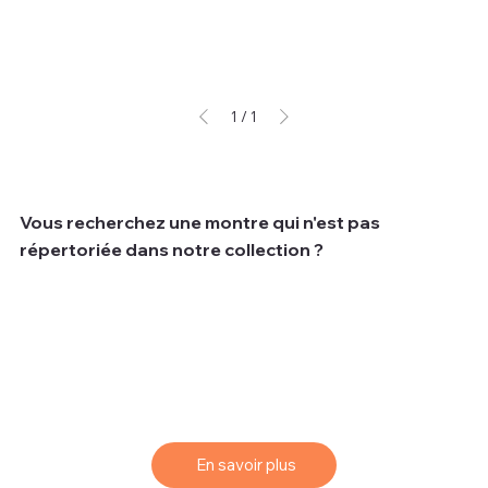
Hors TVA
1
/
1
Vous recherchez une montre qui n'est pas
répertoriée dans notre collection ?
Nous comprenons que parfois les clients recherchent
une montre spécifique qui peut ne pas être disponible
dans notre collection actuelle.
Pour vous aider à trouver la montre de vos rêves, nous
vous proposons un service de sourcing simple et
efficace.
En savoir plus