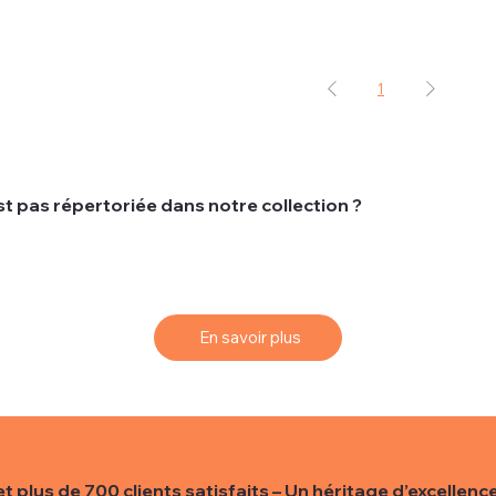
1
t pas répertoriée dans notre collection ?
ts recherchent une montre spécifique qui peut ne pas être d
 vos rêves, nous vous proposons un service de sourcing simpl
En savoir plus
et plus de 700 clients satisfaits – Un héritage d’excellence