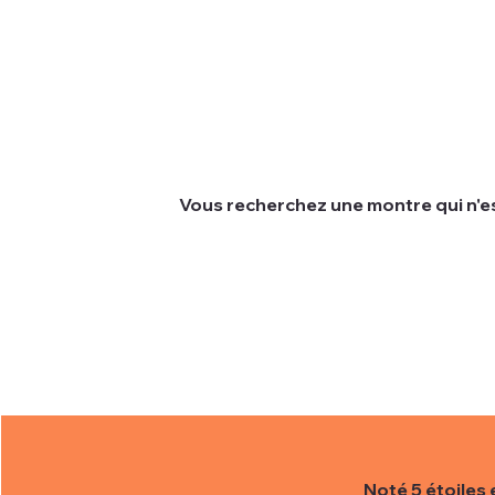
Vous recherchez une montre qui n'es
Nous comprenons que parfois les clien
actuelle.
Pour vous aider à trouver la montre de
Noté 5 étoiles 