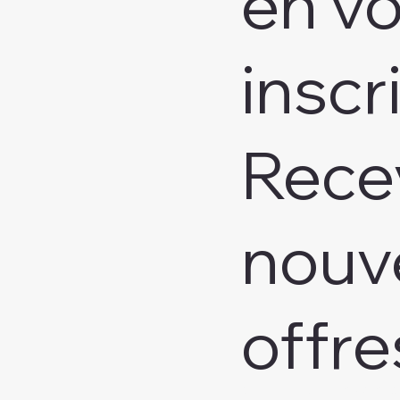
en v
inscr
Rece
nouv
offre
Veuillez indiquer votre 