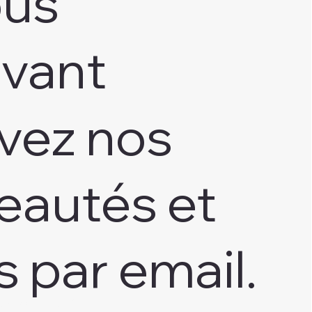
ous
ivant
vez nos
eautés et
s par email.
adresse e-mail
*