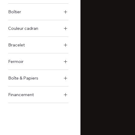
Automatique
Boîtier
Boîtier en acier
Couleur cadran
Noir
Bracelet
Acier
Fermoir
Boucle déployante
Boîte & Papiers
Boîte et papiers d'origine
Financement
Disponible