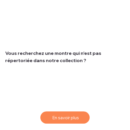
Vous recherchez une montre qui n'est pas
répertoriée dans notre collection ?
Nous comprenons que parfois les clients recherchent
une montre spécifique qui peut ne pas être disponible
dans notre collection actuelle.
Pour vous aider à trouver la montre de vos rêves, nous
vous proposons un service de sourcing simple et
efficace.
En savoir plus