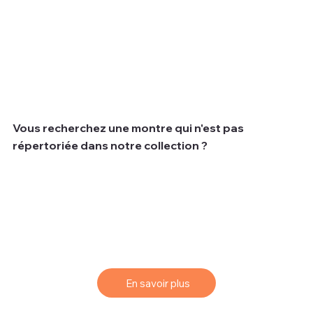
Vous recherchez une montre qui n'est pas
répertoriée dans notre collection ?
Nous comprenons que parfois les clients recherchent
une montre spécifique qui peut ne pas être disponible
dans notre collection actuelle.
Pour vous aider à trouver la montre de vos rêves, nous
vous proposons un service de sourcing simple et
efficace.
En savoir plus