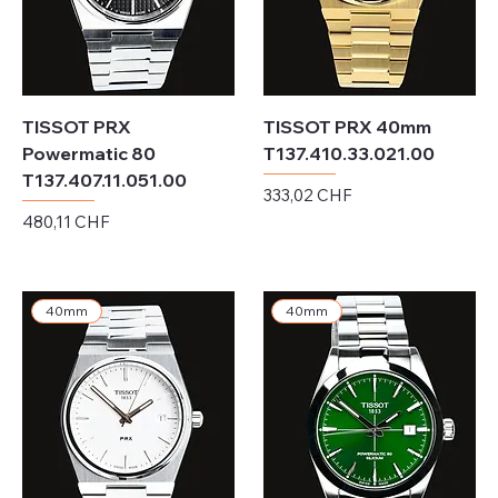
TISSOT PRX
TISSOT PRX 40mm
Powermatic 80
T137.410.33.021.00
T137.407.11.051.00
Prix
333,02 CHF
Prix
480,11 CHF
Hors TVA
Hors TVA
40mm
40mm