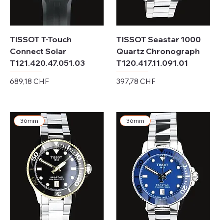
TISSOT T-Touch
TISSOT Seastar 1000
Connect Solar
Quartz Chronograph
T121.420.47.051.03
T120.417.11.091.01
Prix
Prix
689,18 CHF
397,78 CHF
Hors TVA
Hors TVA
36mm
36mm