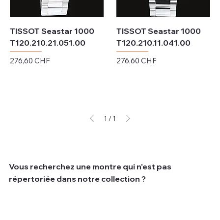
TISSOT Seastar 1000
TISSOT Seastar 1000
T120.210.21.051.00
T120.210.11.041.00
Prix
Prix
276,60 CHF
276,60 CHF
Hors TVA
Hors TVA
1
/
1
Vous recherchez une montre qui n'est pas
répertoriée dans notre collection ?
Nous comprenons que parfois les clients recherchent
une montre spécifique qui peut ne pas être disponible
dans notre collection actuelle.