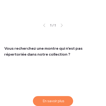
Hors TVA
1
/
1
Vous recherchez une montre qui n'est pas
répertoriée dans notre collection ?
Nous comprenons que parfois les clients recherchent
une montre spécifique qui peut ne pas être disponible
dans notre collection actuelle.
Pour vous aider à trouver la montre de vos rêves, nous
vous proposons un service de sourcing simple et
efficace.
En savoir plus