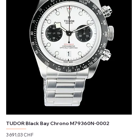
TUDOR Black Bay Chrono M79360N-0002
Prix
3 691,03 CHF