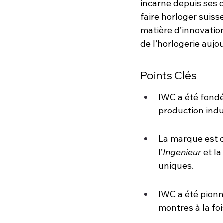
incarne depuis ses d
faire horloger suis
matière d’innovation
de l’horlogerie aujo
Points Clés
IWC a été fondé
production indus
La marque est c
l’
Ingenieur
 et la 
uniques.
IWC a été pionn
montres à la fo