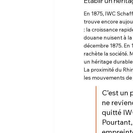
Établir un hérit
En 1875, IWC Schaffh
trouve encore aujour
: la croissance rapid
douane nuisent à la r
décembre 1875. En 1
rachète la société. 
un héritage durable.
La proximité du Rhin
les mouvements de 
C’est un 
ne revien
quitté IW
Pourtant,
empreinte