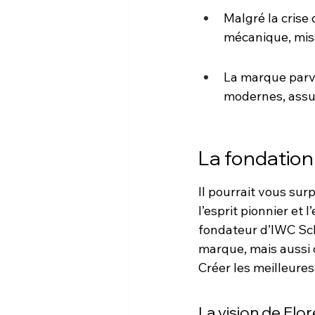
Malgré la crise
mécanique, misan
La marque parvi
modernes, assur
La fondatio
Il pourrait vous su
l’esprit pionnier et 
fondateur d’IWC Scha
marque, mais aussi d
Créer les meilleure
La vision de Flo