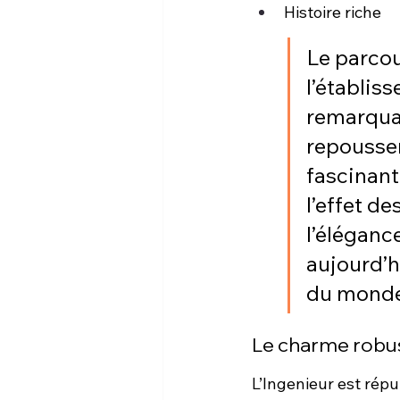
Histoire riche
Le parcou
l’établis
remarquab
repousser 
fascinante
l’effet d
l’éléganc
aujourd’h
du monde
Le charme robus
L’Ingenieur est rép