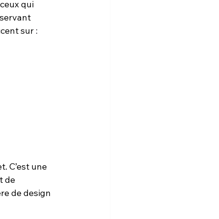
ceux qui 
nservant 
ccent sur 
:
t. C’est une 
t de 
ère de design 