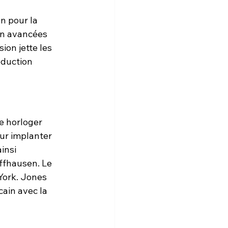
n pour la 
on avancées 
ion jette les 
duction 
e horloger 
ur implanter 
insi 
ffhausen. Le 
York. Jones 
ain avec la 