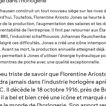
age dans l’horlogerie
ausen construit un tout nouveau siège sur les rives du
d’hui. Toutefois, Florentine Ariosto Jones se heurte à 
e de la production, l’augmentation des salaires et les d
entabilité de l’entreprise. Il finit par retourner aux Ét
880, l’industriel schaffhousois Johannes Rauschenba
Malgré ces difficultés, Jones a créé une icône intemporel
 Avant sa mort, la production annuelle atteignait déjà 
 permettait à Jones d’utiliser l’énergie hydraulique po
montres de poche avec une qualité exceptionnelle
.
peu triste de savoir que Florentine Ariost
dra jamais dans l’industrie horlogère aprè
C. Il décède le 18 octobre 1916, près de B
 il a bel et bien créé une icône et marqué 
 le monde de l’horlogerie. Son apport res