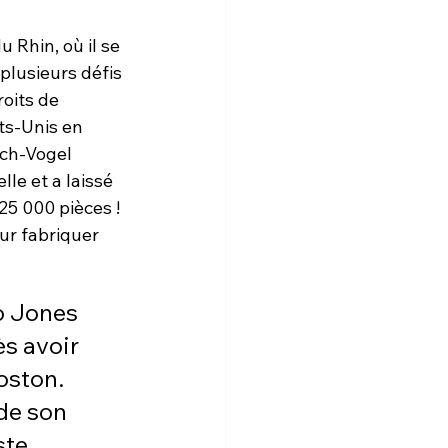
 Rhin, où il se 
plusieurs défis 
roits de 
ats-Unis en 
ch-Vogel 
le et a laissé 
25 000 pièces ! 
ur fabriquer 
o Jones 
s avoir 
oston. 
de son 
te 