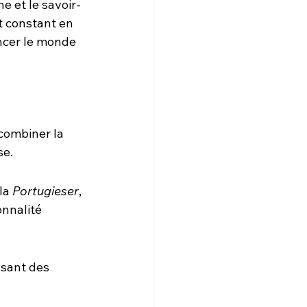
e et le savoir-
t constant en 
ncer le monde 
combiner la 
se.
la 
Portugieser
, 
nnalité 
ssant des 