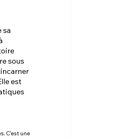
 sa 
à 
oire 
tre sous 
incarner 
le est 
atiques 
s. C’est une 