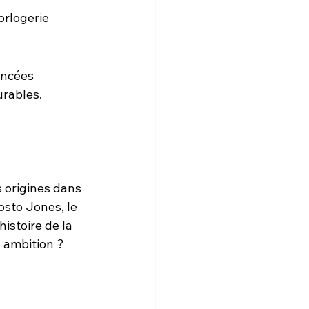
rlogerie 
ancées 
urables.
 origines dans 
osto Jones, le 
istoire de la 
n ambition ? 