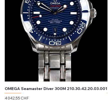
OMEGA Seamaster Diver 300M 210.30.42.20.03.001
OM
Prix
Pri
4 042,55 CHF
4 
Hors TVA
Hor