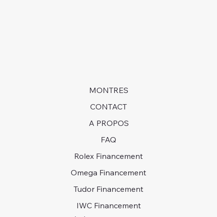
long et être prêts à attendre des années pour obtenir
une montre dans certains cas.
MONTRES
CONTACT
A PROPOS
FAQ
Rolex Financement
Omega Financement
Tudor Financement
IWC Financement