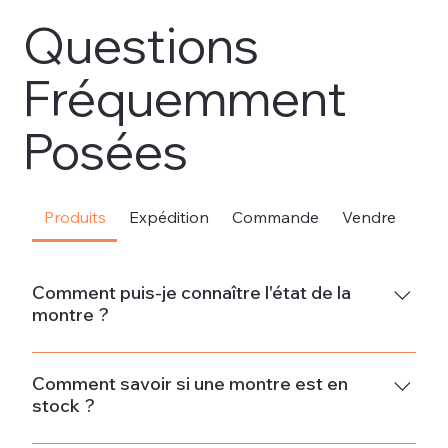
Questions
Fréquemment
Posées
Produits
Expédition
Commande
Vendre
Sou
Comment puis-je connaître l'état de la
montre ?
Neuve La montre est neuve et ne présente aucun signe
d'usure.État neuf - Jamais porté La montre est en parfait
Comment savoir si une montre est en
stock ?
état et n'a pas été portée. Si la montre provient d'un
ancien stock, il peut y avoir des signes minimes d'usure