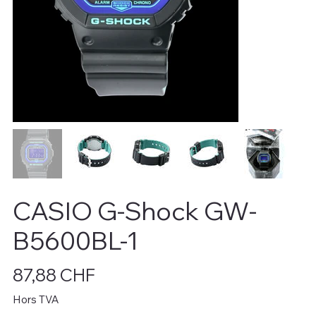
CASIO G-Shock GW-
B5600BL-1
Prix
87,88 CHF
Hors TVA