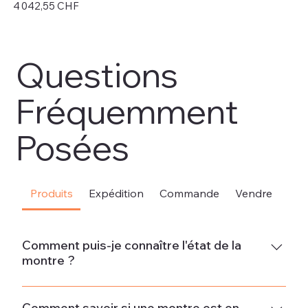
Prix
Pri
4 042,55 CHF
4 
Hors TVA
Hor
Questions
Fréquemment
Posées
Produits
Expédition
Commande
Vendre
Sou
Comment puis-je connaître l'état de la
montre ?
Neuve La montre est neuve et ne présente aucun signe
d'usure.État neuf - Jamais porté La montre est en parfait
Comment savoir si une montre est en