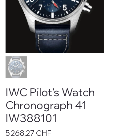
IWC Pilot’s Watch
Chronograph 41
IW388101
Prix
5 268,27 CHF