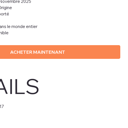
t Novembre 2025
Origine
porté
dans le monde entier
nible
ACHETER MAINTENANT
AILS
17