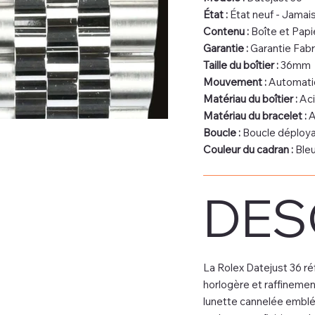
État :
État neuf - Jamai
Contenu :
Boîte et Papi
Garantie :
Garantie Fab
Taille du boîtier :
36mm
Mouvement :
Automati
Matériau du boîtier :
Aci
Matériau du bracelet :
A
Boucle :
Boucle déploy
Couleur du cadran :
Ble
DES
La Rolex Datejust 36 réf
horlogère et raffinemen
lunette cannelée emblém