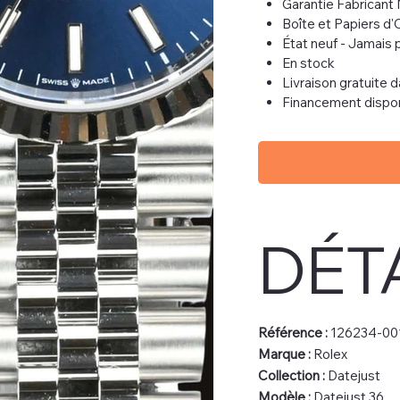
Garantie Fabrican
Boîte et Papiers d'
État neuf - Jamais 
En stock
Livraison gratuite 
Financement dispo
DÉT
Référence :
126234-00
Marque :
Rolex
Collection :
Datejust
Modèle :
Datejust 36