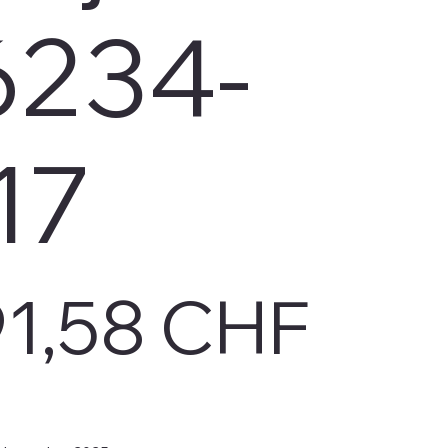
6234-
17
91,58 CHF