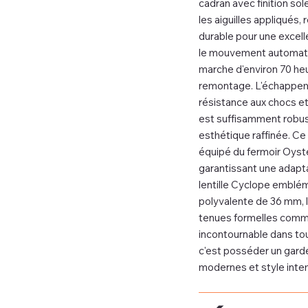
cadran avec finition sol
les aiguilles appliqués
durable pour une excelle
le mouvement automatiq
marche d'environ 70 he
remontage. L'échappemen
résistance aux chocs et
est suffisamment robus
esthétique raffinée. Ce 
équipé du fermoir Oyst
garantissant une adaptab
lentille Cyclope embléma
polyvalente de 36 mm, 
tenues formelles comme 
incontournable dans tou
c'est posséder un gard
modernes et style inte