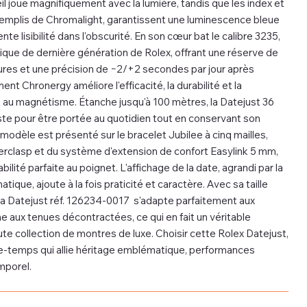
eil joue magnifiquement avec la lumière, tandis que les index et
, remplis de Chromalight, garantissent une luminescence bleue
nte lisibilité dans l'obscurité. En son cœur bat le calibre 3235,
ue de dernière génération de Rolex, offrant une réserve de
ures et une précision de −2/+2 secondes par jour après
t Chronergy améliore l'efficacité, la durabilité et la
 au magnétisme. Étanche jusqu'à 100 mètres, la Datejust 36
te pour être portée au quotidien tout en conservant son
modèle est présenté sur le bracelet Jubilee à cinq mailles,
erclasp et du système d'extension de confort Easylink 5 mm,
ilité parfaite au poignet. L'affichage de la date, agrandi par la
tique, ajoute à la fois praticité et caractère. Avec sa taille
la Datejust réf. 126234-0017 s'adapte parfaitement aux
aux tenues décontractées, ce qui en fait un véritable
te collection de montres de luxe. Choisir cette Rolex Datejust,
e-temps qui allie héritage emblématique, performances
mporel.