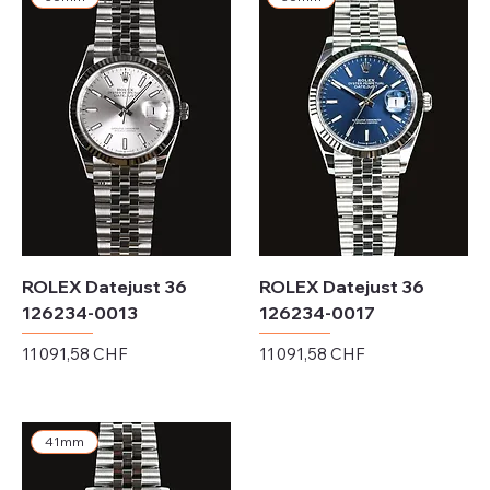
ROLEX Datejust 36
ROLEX Datejust 36
126234-0013
126234-0017
Prix
Prix
11 091,58 CHF
11 091,58 CHF
Hors TVA
Hors TVA
41mm