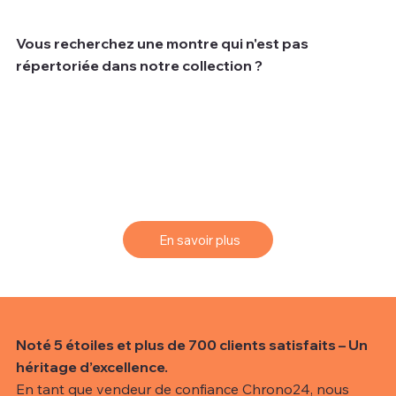
Vous recherchez une montre qui n'est pas
répertoriée dans notre collection ?
Nous comprenons que parfois les clients recherchent
une montre spécifique qui peut ne pas être disponible
dans notre collection actuelle.
Pour vous aider à trouver la montre de vos rêves, nous
vous proposons un service de sourcing simple et
efficace.
En savoir plus
Noté 5 étoiles et plus de 700 clients satisfaits – Un
héritage d’excellence.
En tant que vendeur de confiance Chrono24, nous