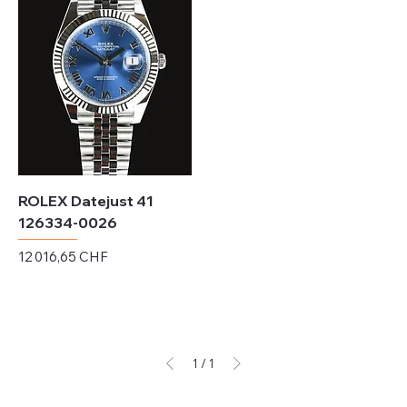
ROLEX Datejust 41
126334-0026
Prix
12 016,65 CHF
Hors TVA
1
/
1