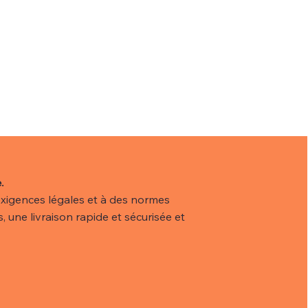
isponible dans notre collection
e et efficace.
.
xigences légales et à des normes
, une livraison rapide et sécurisée et