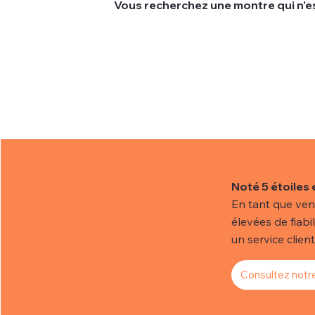
Vous recherchez une montre qui n'es
Nous comprenons que parfois les clien
actuelle.
Pour vous aider à trouver la montre de
Noté 5 étoiles 
En tant que ven
élevées de fiabi
un service client 
Consultez notre