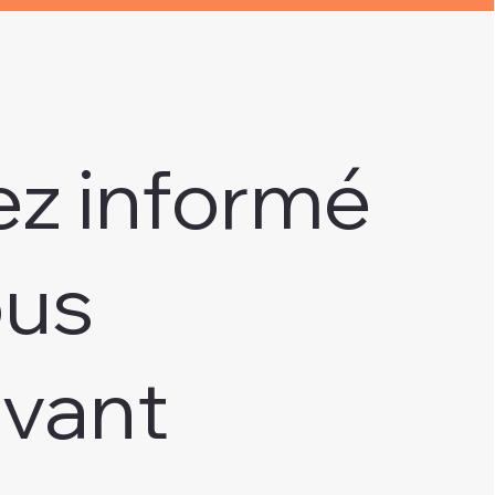
ez informé
ous
ivant