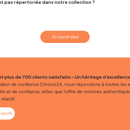
t pas répertoriée dans notre collection ?
ts recherchent une montre spécifique qui peut ne pas être d
 vos rêves, nous vous proposons un service de sourcing simpl
En savoir plus
et plus de 700 clients satisfaits – Un héritage d’excellence
deur de confiance Chrono24, nous répondons à toutes les e
lité et de confiance, telles que l'offre de montres authentiques
réactif.
 profil