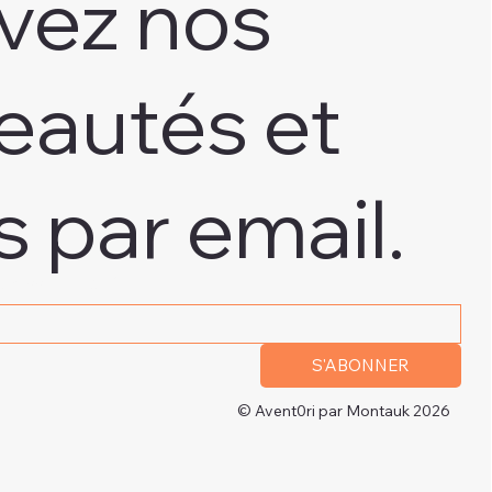
vez nos
eautés et
s par email.
adresse e-mail
*
S'ABONNER
© Avent0ri par Montauk 2026