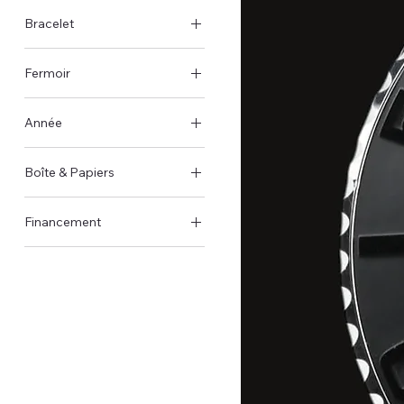
Noir
Bracelet
Caoutchouc
Fermoir
Boucle déployante
Année
2023
Boîte & Papiers
Boîte et papiers d'origine
Financement
Disponible