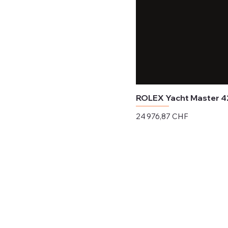
ROLEX Yacht Master 
Prix
24 976,87 CHF
Hors TVA