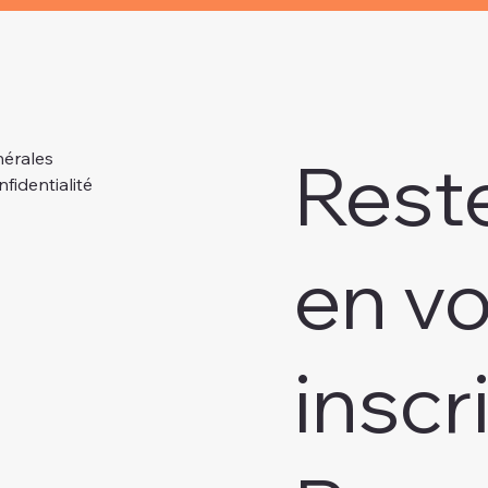
Rest
nérales
nfidentialité
en v
inscr