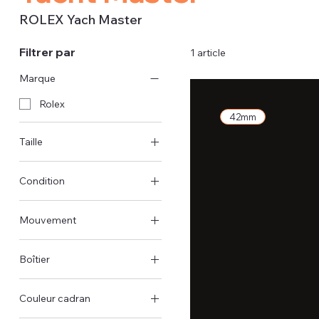
ROLEX Yach Master
Filtrer par
1 article
Marque
Rolex
42mm
Taille
42 mm
Condition
D'occasion - bon état
Mouvement
Automatique
Boîtier
Boîtier en or blanc
Couleur cadran