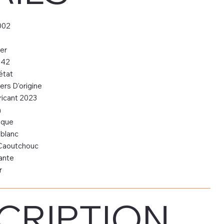
002
er
 42
état
ers D'origine
ricant 2023
m
ique
blanc
aoutchouc
ante
r
CRIPTION