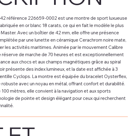
 42 référence 226659-0002 est une montre de sport luxueuse
briquée en or blanc 18 carats, ce qui en fait le modèle le plus
t-Master. Avec un boîtier de 42 mm, elle offre une présence
mplétée par une lunette en céramique Cerachrom noire mate,
er les activités maritimes. Animée par le mouvement Calibre
ne réserve de marche de 70 heures et est exceptionnellement
stance aux chocs et aux champs magnétiques grâce au spiral
ir présente des index lumineux, et la date est affichée à 3
lentille Cyclops. La montre est équipée du bracelet Oysterflex,
robuste avec un noyau en métal, offrant confort et durabilité.
100 mètres, elle convient à la navigation et aux sports
hnologie de pointe et design élégant pour ceux qui recherchent
nnalité.
 ET