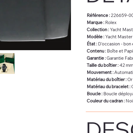
Référence :
226659-0
Marque :
Rolex
Collection :
Yacht Mast
Modèle :
Yacht Master
État :
D'occasion - bon 
Contenu :
Boîte et Papi
Garantie :
Garantie Fab
Taille du boîtier :
42 m
Mouvement :
Automat
Matériau du boîtier :
Or 
Matériau du bracelet :
C
Boucle :
Boucle déploy
Couleur du cadran :
Noi
DES