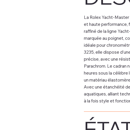
La Rolex Yacht-Master
et haute performance, fa
raffiné de la ligne Yach
marquée au poignet, co
idéale pour chronométr
3235, elle dispose d’u
précise, avec une rési
Parachrom. Le cadran no
heures sous la célèbre 
un matériau élastomère 
Avec une étanchéité de 
aquatiques, alliant tec
à la fois style et fonctio
ÉTAT