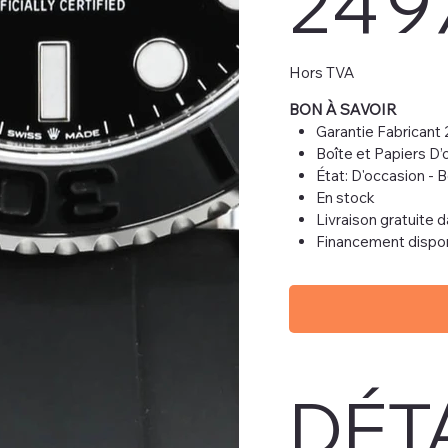
24 9
Hors TVA
BON À SAVOIR
Garantie Fabricant
Boîte et Papiers D’o
État: D'occasion - 
En stock
Livraison gratuite 
Financement dispo
DÉT