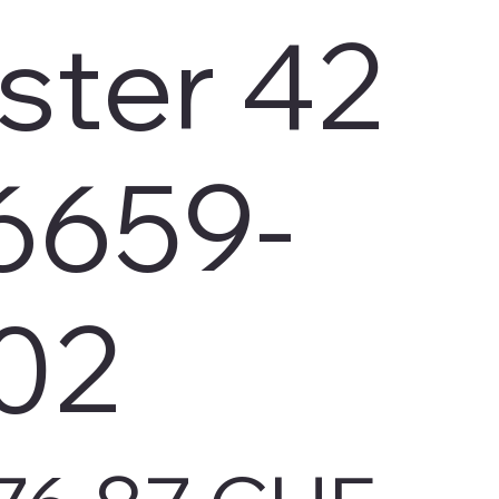
ster 42
6659-
02