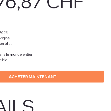
76,87 CHF
 2023
rigine
Bon état
dans le monde entier
nible
ACHETER MAINTENANT
AILS