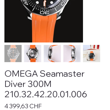
OMEGA Seamaster
Diver 300M
210.32.42.20.01.006
Prix
4 399,63 CHF