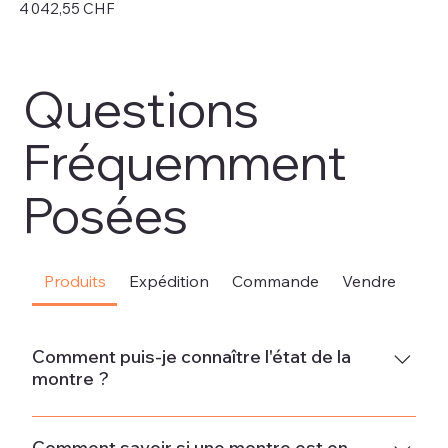
Prix
Pri
4 042,55 CHF
4 
Hors TVA
Hor
Questions
Fréquemment
Posées
Produits
Expédition
Commande
Vendre
Sou
Comment puis-je connaître l'état de la
montre ?
Neuve La montre est neuve et ne présente aucun signe
d'usure.État neuf - Jamais porté La montre est en parfait
Comment savoir si une montre est en