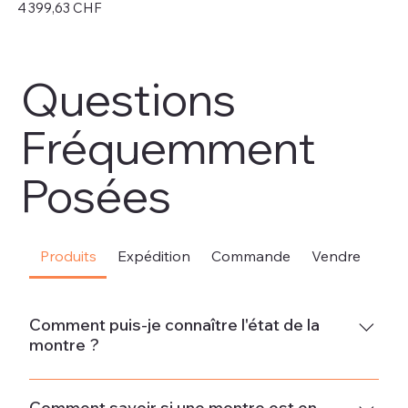
Prix
Pri
4 399,63 CHF
4 
Hors TVA
Hor
Questions
Fréquemment
Posées
Produits
Expédition
Commande
Vendre
Sou
Comment puis-je connaître l'état de la
montre ?
Neuve La montre est neuve et ne présente aucun signe
d'usure.État neuf - Jamais porté La montre est en parfait
Comment savoir si une montre est en