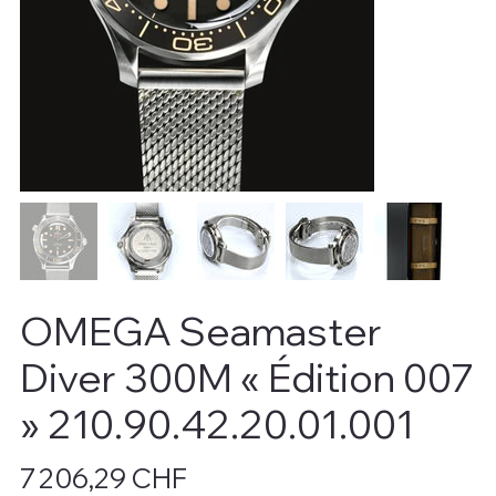
OMEGA Seamaster
Diver 300M « Édition 007
» 210.90.42.20.01.001
Prix
7 206,29 CHF