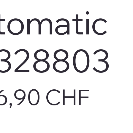
tomatic
328803
6,90 CHF