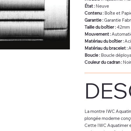
État :
Neuve
Contenu :
Boîte et Papie
Garantie :
Garantie Fabr
Taille du boîtier :
42mm
Mouvement :
Automati
Matériau du boîtier :
Aci
Matériau du bracelet :
A
Boucle :
Boucle déploy
Couleur du cadran :
Noi
DES
La montre IWC Aquatim
plongée moderne conçue 
Cette IWC Aquatimer es