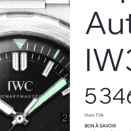
Au
IW
Prix
5 34
Hors TVA
BON À SAVOIR