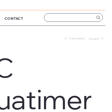
CONTACT
Précédent
Suivant
C
uatimer