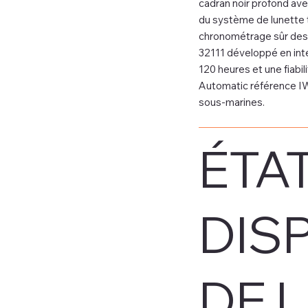
cadran noir profond ave
du système de lunette t
chronométrage sûr des
32111 développé en int
120 heures et une fiabi
Automatic référence IW3
sous-marines.
ÉTAT
DIS
DE 