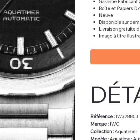
Garantie Fabricant 
Boîte et Papiers D’o
Neuve
Disponible sur de
Livraison gratuite 
Image à titre illust
DÉT
Référence :
IW328803
Marque :
IWC
Collection :
Aquatimer
Modèle :
Aquatimer Au