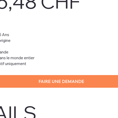
6,48 CHF
5 Ans
rigine
mande
dans le monde entier
ratif uniquement
FAIRE UNE DEMANDE
AILS