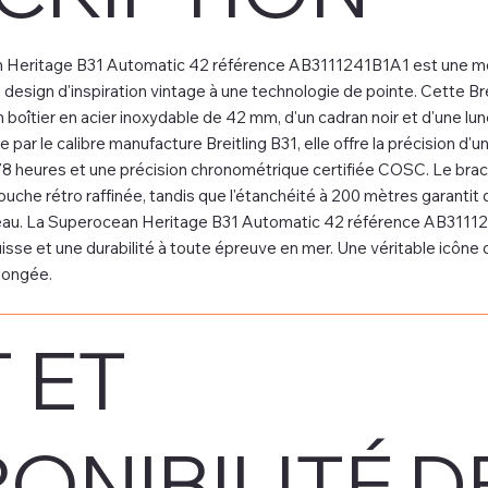
an Heritage B31 Automatic 42 référence AB3111241B1A1 est une m
un design d'inspiration vintage à une technologie de pointe. Cette B
boîtier en acier inoxydable de 42 mm, d'un cadran noir et d'une lun
par le calibre manufacture Breitling B31, elle offre la précision d'
 heures et une précision chronométrique certifiée COSC. Le bracel
ouche rétro raffinée, tandis que l'étanchéité à 200 mètres garanti
'eau. La Superocean Heritage B31 Automatic 42 référence AB311124
suisse et une durabilité à toute épreuve en mer. Une véritable icône d
longée.
 ET
ONIBILITÉ D