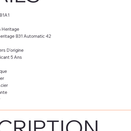
B1A1
 Heritage
eritage B31 Automatic 42
rs D'origine
icant 5 Ans
que
er
cier
ante
r
CRIPTION