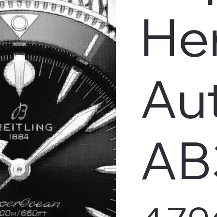
He
Au
AB
Prix