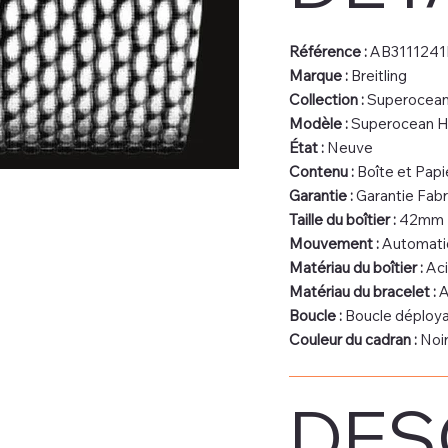
Référence :
AB3111241
Marque :
Breitling
Collection :
Superocean
Modèle :
Superocean H
État :
Neuve
Contenu :
Boîte et Papie
Garantie :
Garantie Fabr
Taille du boîtier :
42mm
Mouvement :
Automati
Matériau du boîtier :
Aci
Matériau du bracelet :
A
Boucle :
Boucle déploy
Couleur du cadran :
Noi
DES