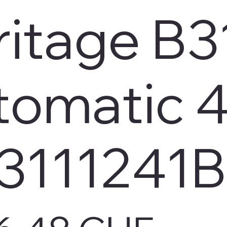
ritage B3
tomatic 
3111241B