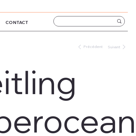
CONTACT
Précédent
Suivant
itling
perocean