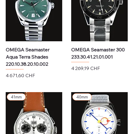
OMEGA Seamaster
OMEGA Seamaster 300
Aqua Terra Shades
233.30.41.21.01.001
220.10.38.20.10.002
Prix
4 269,19 CHF
Prix
4 671,60 CHF
Hors TVA
Hors TVA
41mm
40mm