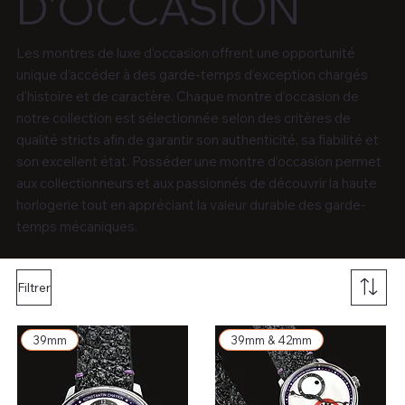
D’OCCASION
Les montres de luxe d’occasion offrent une opportunité
unique d’accéder à des garde-temps d’exception chargés
d’histoire et de caractère. Chaque montre d’occasion de
notre collection est sélectionnée selon des critères de
qualité stricts afin de garantir son authenticité, sa fiabilité et
son excellent état. Posséder une montre d’occasion permet
aux collectionneurs et aux passionnés de découvrir la haute
horlogerie tout en appréciant la valeur durable des garde-
temps mécaniques.
Filtrer
39mm
39mm & 42mm