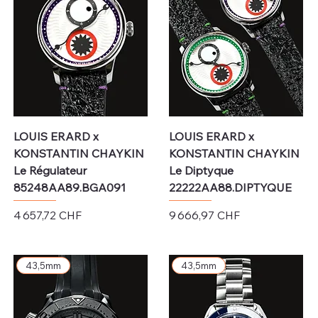
LOUIS ERARD x
LOUIS ERARD x
KONSTANTIN CHAYKIN
KONSTANTIN CHAYKIN
Le Régulateur
Le Diptyque
85248AA89.BGA091
22222AA88.DIPTYQUE
Prix
Prix
4 657,72 CHF
9 666,97 CHF
Hors TVA
Hors TVA
43,5mm
43,5mm