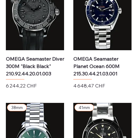
OMEGA Seamaster Diver
OMEGA Seamaster
300M "Black Black"
Planet Ocean 600M
210.92.44.20.01.003
215.30.44.21.03.001
Prix
Prix
6 244,22 CHF
4 648,47 CHF
Hors TVA
Hors TVA
38mm
41mm