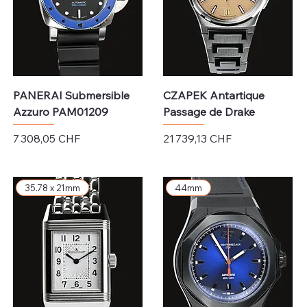
PANERAI Submersible
CZAPEK Antartique
Azzuro PAM01209
Passage de Drake
Prix
Prix
7 308,05 CHF
21 739,13 CHF
Hors TVA
Hors TVA
35.78 x 21mm
44mm