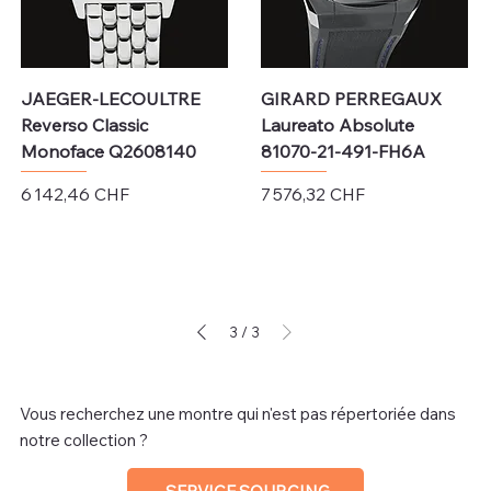
JAEGER-LECOULTRE
GIRARD PERREGAUX
Reverso Classic
Laureato Absolute
Monoface Q2608140
81070-21-491-FH6A
Prix
Prix
6 142,46 CHF
7 576,32 CHF
Hors TVA
Hors TVA
3
/
3
Vous recherchez une montre qui n'est pas répertoriée dans
notre collection ?