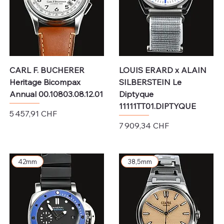
CARL F. BUCHERER
LOUIS ERARD x ALAIN
Heritage Bicompax
SILBERSTEIN Le
Annual 00.10803.08.12.01
Diptyque
11111TT01.DIPTYQUE
Prix
5 457,91 CHF
Prix
7 909,34 CHF
Hors TVA
Hors TVA
42mm
38,5mm