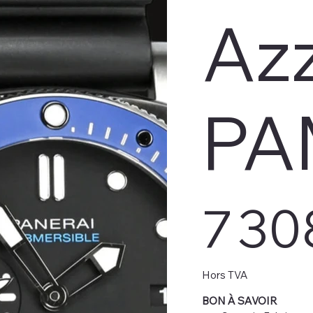
Az
PA
Prix
7 30
Hors TVA
BON À SAVOIR