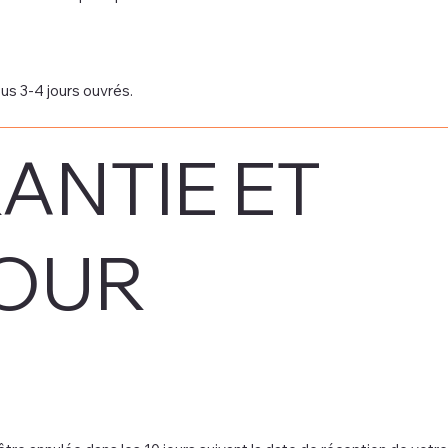
us 3-4 jours ouvrés.
ANTIE ET
OUR