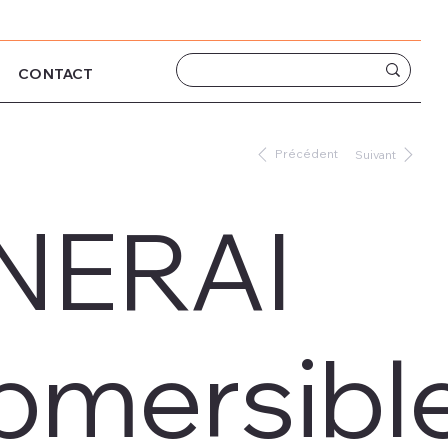
CONTACT
Précédent
Suivant
NERAI
bmersibl