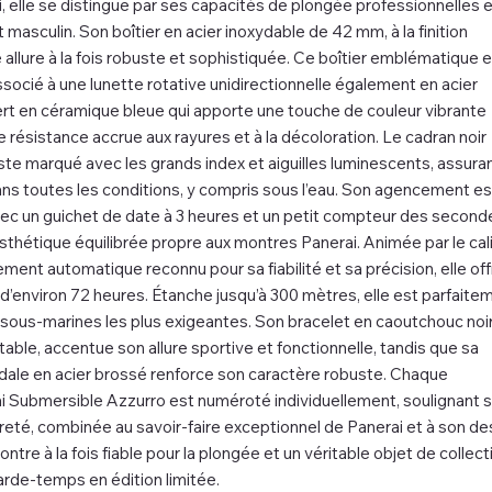
 elle se distingue par ses capacités de plongée professionnelles e
masculin. Son boîtier en acier inoxydable de 42 mm, à la finition
 allure à la fois robuste et sophistiquée. Ce boîtier emblématique 
socié à une lunette rotative unidirectionnelle également en acier
ert en céramique bleue qui apporte une touche de couleur vibrante
 résistance accrue aux rayures et à la décoloration. Le cadran noir
ste marqué avec les grands index et aiguilles luminescents, assura
 dans toutes les conditions, y compris sous l’eau. Son agencement es
vec un guichet de date à 3 heures et un petit compteur des second
esthétique équilibrée propre aux montres Panerai. Animée par le cal
ent automatique reconnu pour sa fiabilité et sa précision, elle off
’environ 72 heures. Étanche jusqu’à 300 mètres, elle est parfaite
ous-marines les plus exigeantes. Son bracelet en caoutchouc noir
rtable, accentue son allure sportive et fonctionnelle, tandis que sa
ïdale en acier brossé renforce son caractère robuste. Chaque
i Submersible Azzurro est numéroté individuellement, soulignant 
rareté, combinée au savoir-faire exceptionnel de Panerai et à son de
ntre à la fois fiable pour la plongée et un véritable objet de collect
rde-temps en édition limitée.