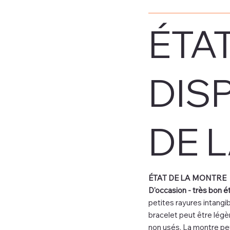
ÉTAT
DIS
DE 
ÉTAT DE LA MONTRE
D'occasion - très bon ét
petites rayures intangi
bracelet peut être légè
non usés. La montre peu