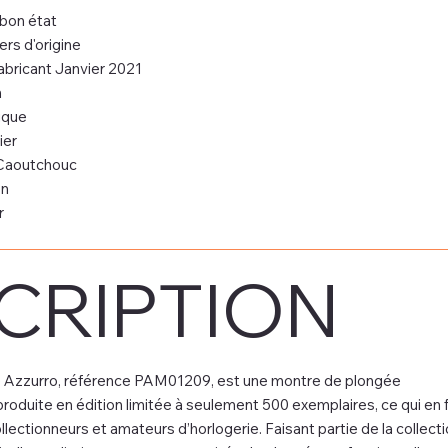
 bon état
ers d'origine
abricant Janvier 2021
m
ique
ier
aoutchouc
on
r
CRIPTION
e Azzurro, référence PAM01209, est une montre de plongée
roduite en édition limitée à seulement 500 exemplaires, ce qui en f
lectionneurs et amateurs d’horlogerie. Faisant partie de la collect