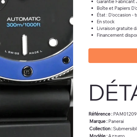
Garantie Fabricant 
Boîte et Papiers D’o
État : D'occasion - 
En stock
Livraison gratuite 
Financement dispo
DÉT
Référence :
PAM01209
Marque :
Panerai
Collection :
Submersibl
Modèle :
Azzurro