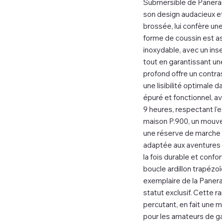
Submersible de Panerai,
son design audacieux et 
brossée, lui confère une
forme de coussin est as
inoxydable, avec un ins
tout en garantissant une
profond offre un contra
une lisibilité optimale
épuré et fonctionnel, a
9 heures, respectant l’
maison P.900, un mouvem
une réserve de marche d
adaptée aux aventures s
la fois durable et confo
boucle ardillon trapézo
exemplaire de la Panera
statut exclusif. Cette 
percutant, en fait une mo
pour les amateurs de ga