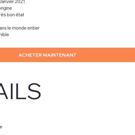
Janvier 2021
rigine
très bon état
dans le monde entier
nible
ACHETER MAINTENANT
AILS
e