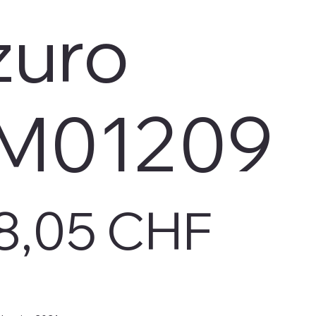
zuro
M01209
8,05 CHF