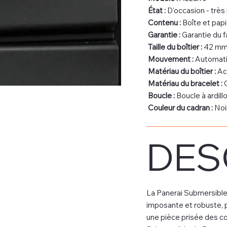
État :
D'occasion - très
Contenu :
Boîte et papi
Garantie :
Garantie du f
Taille du boîtier :
42 m
Mouvement :
Automat
Matériau du boîtier :
Ac
Matériau du bracelet :
C
Boucle :
Boucle à ardill
Couleur du cadran :
Noi
DES
La Panerai Submersibl
imposante et robuste, p
une pièce prisée des col