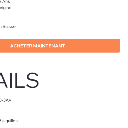
2 Ans
rigine
en Suisse
ACHETER MAINTENANT
AILS
D-3AV
 aiguilles