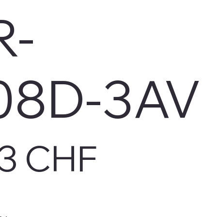
R-
08D-3AV
63 CHF