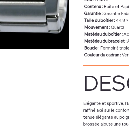
Contenu :
Boîte et Papi
Garantie :
Garantie Fabr
Taille du boîtier :
44,8 ×
Mouvement :
Quartz
Matériau du boîtier :
Aci
Matériau du bracelet :
A
Boucle :
Fermoir à trip
Couleur du cadran :
Ver
DES
Élégante et sportive, 
raffiné axé sur le confor
tenue élégante au poign
brossée ajoute une touc