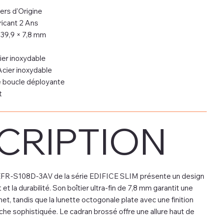
ers d'Origine
icant 2 Ans
 39,9 × 7,8 mm
er inoxydable
cier inoxydable
le boucle déployante
t
CRIPTION
l'EFR-S108D-3AV de la série EDIFICE SLIM présente un design
t et la durabilité. Son boîtier ultra-fin de 7,8 mm garantit une
et, tandis que la lunette octogonale plate avec une finition
he sophistiquée. Le cadran brossé offre une allure haut de