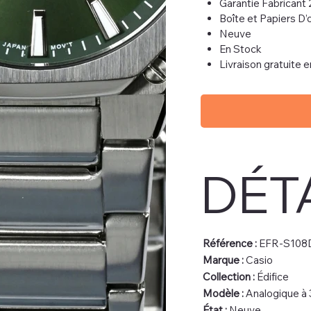
Garantie Fabricant 
Boîte et Papiers D’o
Neuve
En Stock
Livraison gratuite 
DÉT
Référence :
EFR-S108
Marque :
Casio
Collection :
Édifice
Modèle :
Analogique à 3
État :
Neuve