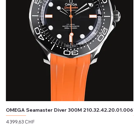
OMEGA Seamaster Diver 300M 210.32.42.20.01.006
TU
Prix
Pri
4 399,63 CHF
4 
Hors TVA
Hor