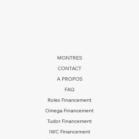
long et être prêts à attendre des années pour obtenir
une montre dans certains cas.
MONTRES
CONTACT
A PROPOS
FAQ
Rolex Financement
Omega Financement
Tudor Financement
IWC Financement