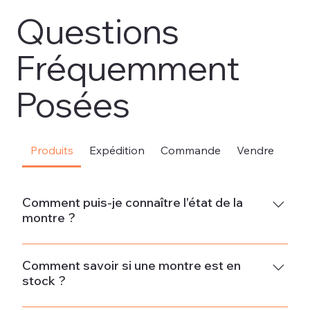
Questions
Fréquemment
Posées
Produits
Expédition
Commande
Vendre
Sou
Comment puis-je connaître l'état de la
montre ?
Neuve La montre est neuve et ne présente aucun signe
d'usure.État neuf - Jamais porté La montre est en parfait
Comment savoir si une montre est en
stock ?
état et n'a pas été portée. Si la montre provient d'un
ancien stock, il peut y avoir des signes minimes d'usure