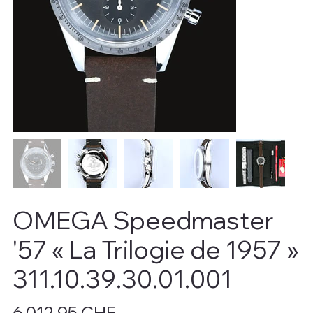
OMEGA Speedmaster
'57 « La Trilogie de 1957 »
311.10.39.30.01.001
Prix
6 012,95 CHF