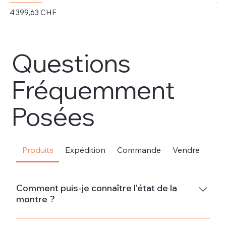
Prix
Pri
4 399,63 CHF
4 
Hors TVA
Hor
Questions
Fréquemment
Posées
Produits
Expédition
Commande
Vendre
Sou
Comment puis-je connaître l'état de la
montre ?
Neuve La montre est neuve et ne présente aucun signe