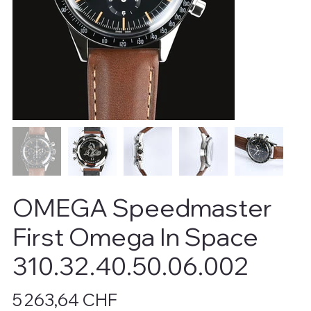
OMEGA Speedmaster
First Omega In Space
310.32.40.50.06.002
Prix
5 263,64 CHF