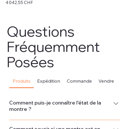
Prix
Pri
4 042,55 CHF
4 
Hors TVA
Hor
Questions
Fréquemment
Posées
Produits
Expédition
Commande
Vendre
Sou
Comment puis-je connaître l'état de la
montre ?
Neuve La montre est neuve et ne présente aucun signe
d'usure.État neuf - Jamais porté La montre est en parfait
Comment savoir si une montre est en