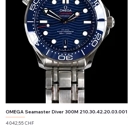
OMEGA Seamaster Diver 300M 210.30.42.20.03.001
OM
Prix
Pri
4 042,55 CHF
4 
Hors TVA
Hor