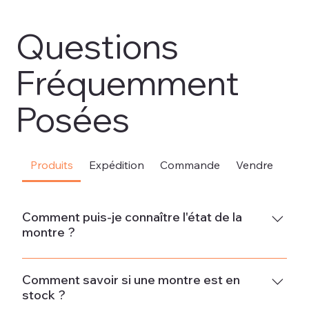
Questions
Fréquemment
Posées
Produits
Expédition
Commande
Vendre
Sou
Comment puis-je connaître l'état de la
montre ?
Neuve La montre est neuve et ne présente aucun signe
d'usure.État neuf - Jamais porté La montre est en parfait
Comment savoir si une montre est en
stock ?
état et n'a pas été portée. Si la montre provient d'un