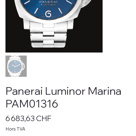
Panerai Luminor Marina
PAM01316
Prix
6 683,63 CHF
Hors TVA