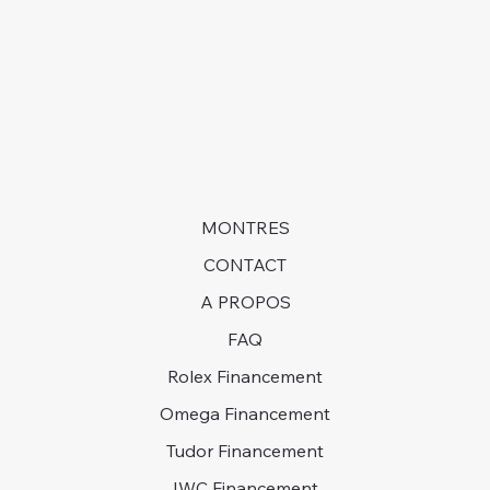
langues pour vous !Contactez-nous!
long et être prêts à attendre des années pour obtenir
une montre dans certains cas.
MONTRES
CONTACT
A PROPOS
FAQ
Rolex Financement
Omega Financement
Tudor Financement
IWC Financement