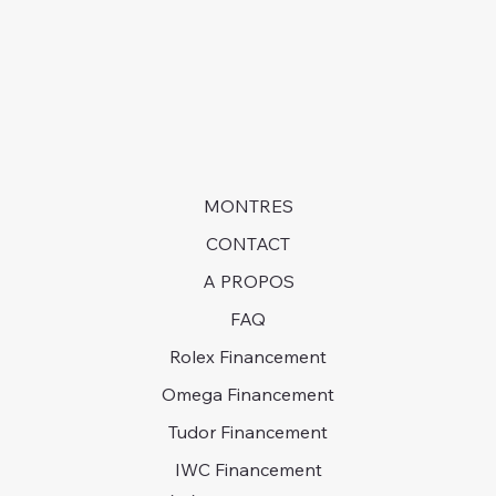
long et être prêts à attendre des années pour obtenir
une montre dans certains cas.
MONTRES
CONTACT
A PROPOS
FAQ
Rolex Financement
Omega Financement
Tudor Financement
IWC Financement