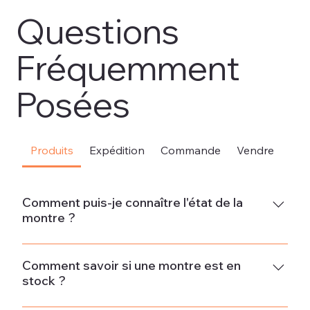
Questions
Fréquemment
Posées
Produits
Expédition
Commande
Vendre
Sou
Comment puis-je connaître l'état de la
montre ?
Neuve La montre est neuve et ne présente aucun signe
d'usure.État neuf - Jamais porté La montre est en parfait
Comment savoir si une montre est en
stock ?
état et n'a pas été portée. Si la montre provient d'un
ancien stock, il peut y avoir des signes minimes d'usure