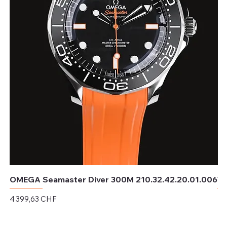
OMEGA Seamaster Diver 300M 210.32.42.20.01.006
TU
Prix
Pri
4 399,63 CHF
4 
Hors TVA
Hor