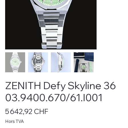
ZENITH Defy Skyline 36
03.9400.670/61.I001
Prix
5 642,92 CHF
Hors TVA