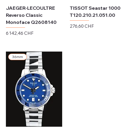
JAEGER-LECOULTRE
TISSOT Seastar 1000
Reverso Classic
T120.210.21.051.00
Monoface Q2608140
Prix
276,60 CHF
Prix
6 142,46 CHF
Hors TVA
Hors TVA
36mm