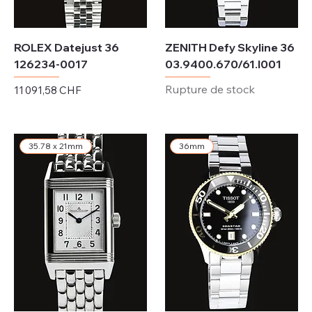
ROLEX Datejust 36
ZENITH Defy Skyline 36
126234-0017
03.9400.670/61.I001
Rupture de stock
Prix
11 091,58 CHF
Hors TVA
35.78 x 21mm
36mm