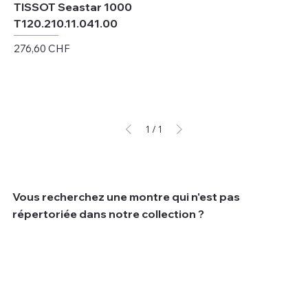
TISSOT Seastar 1000
T120.210.11.041.00
Prix
276,60 CHF
Hors TVA
1
/
1
Vous recherchez une montre qui n'est pas
répertoriée dans notre collection ?
Nous comprenons que parfois les clients recherchent
une montre spécifique qui peut ne pas être disponible
dans notre collection actuelle.
Pour vous aider à trouver la montre de vos rêves, nous
vous proposons un service de sourcing simple et