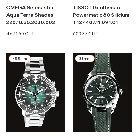
OMEGA Seamaster
TISSOT Gentleman
Aqua Terra Shades
Powermatic 80 Silicium
220.10.38.20.10.002
T127.407.11.091.01
Prix
Prix
4 671,60 CHF
600,37 CHF
Hors TVA
Hors TVA
45,5mm
38mm