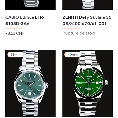
CASIO Edifice EFR-
ZENITH Defy Skyline 36
S108D-3AV
03.9400.670/61.I001
Rupture de stock
Prix
78,63 CHF
Hors TVA
38mm
40mm