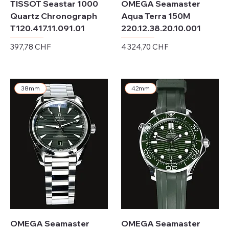
TISSOT Seastar 1000
OMEGA Seamaster
Quartz Chronograph
Aqua Terra 150M
T120.417.11.091.01
220.12.38.20.10.001
Prix
Prix
397,78 CHF
4 324,70 CHF
Hors TVA
Hors TVA
38mm
42mm
OMEGA Seamaster
OMEGA Seamaster