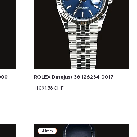
000-
ROLEX Datejust 36 126234-0017
Prix
11 091,58 CHF
Hors TVA
41mm