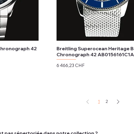
 Chronograph 42
Breitling Superocean Heritage 
Chronograph 42 AB0156161C1A
Prix
6 466,23 CHF
Hors TVA
1
2
t pas répertoriée dans notre collection ?