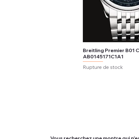
Breitling Premier B01
AB0145171C1A1
Rupture de stock
Vous recherchez une montre qui n'es