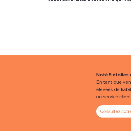
Nous comprenons que parfois les clien
actuelle.
Pour vous aider à trouver la montre de
Noté 5 étoiles 
En tant que ven
élevées de fiabi
un service client 
Consultez notre