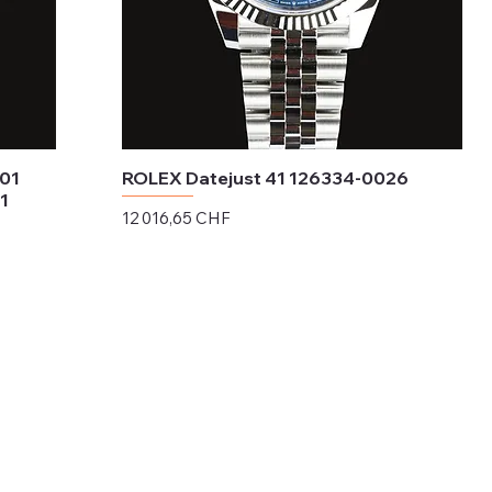
B01
ROLEX Datejust 41 126334-0026
1
Prix
12 016,65 CHF
Hors TVA