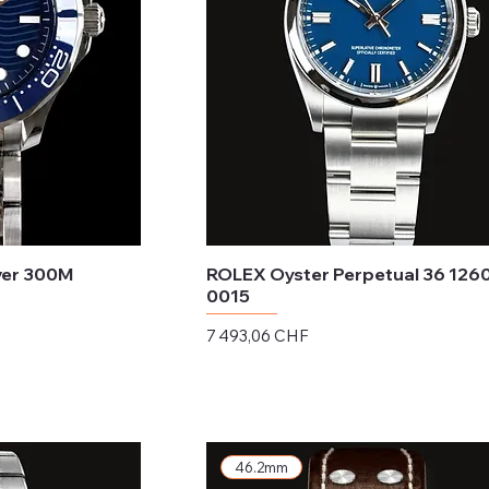
ver 300M
ROLEX Oyster Perpetual 36 126
0015
Prix
7 493,06 CHF
Hors TVA
46.2mm