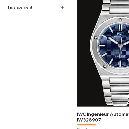
Boîte et papiers d'origine
2023
Financement
2022
Disponible
Pas disponible
IWC Ingenieur Automa
IW328907