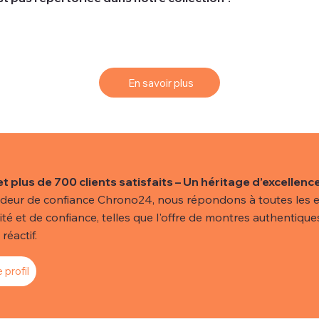
ts recherchent une montre spécifique qui peut ne pas être d
 vos rêves, nous vous proposons un service de sourcing simpl
En savoir plus
et plus de 700 clients satisfaits – Un héritage d’excellence
deur de confiance Chrono24, nous répondons à toutes les e
lité et de confiance, telles que l'offre de montres authentiques
réactif.
 profil