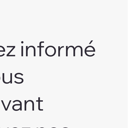
ez informé
ous
ivant