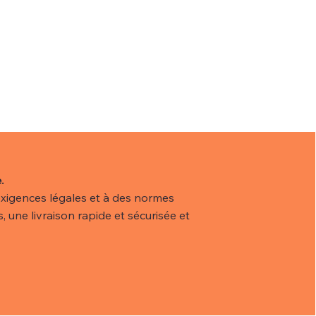
isponible dans notre collection
e et efficace.
.
xigences légales et à des normes
, une livraison rapide et sécurisée et