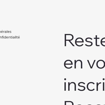
Rest
nérales
nfidentialité
en v
inscr