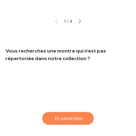
1
/
4
Vous recherchez une montre qui n'est pas
répertoriée dans notre collection ?
Nous comprenons que parfois les clients recherchent
une montre spécifique qui peut ne pas être disponible
dans notre collection actuelle.
Pour vous aider à trouver la montre de vos rêves, nous
vous proposons un service de sourcing simple et
efficace.
En savoir plus