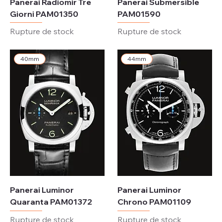
Panerai Radiomir Tre
Panerai Submersible
Giorni PAM01350
PAM01590
Rupture de stock
Rupture de stock
40mm
44mm
Panerai Luminor
Panerai Luminor
Quaranta PAM01372
Chrono PAM01109
Rupture de stock
Rupture de stock