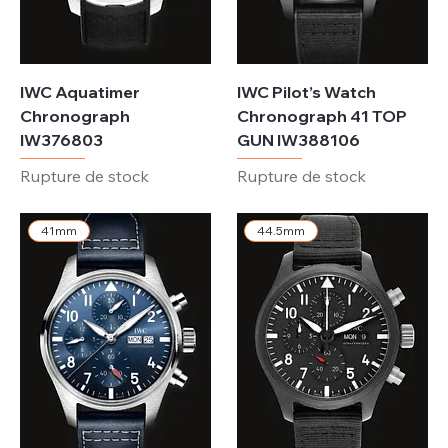
IWC Aquatimer
IWC Pilot’s Watch
Chronograph
Chronograph 41 TOP
IW376803
GUN IW388106
Rupture de stock
Rupture de stock
41mm
44.5mm