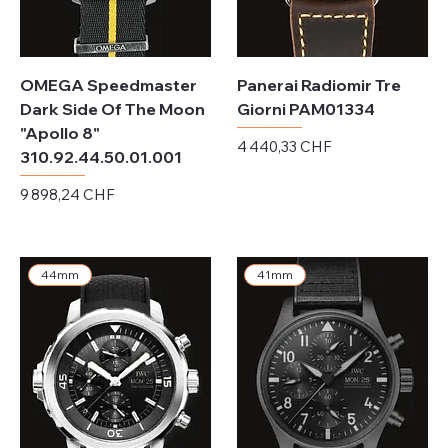
OMEGA Speedmaster
Panerai Radiomir Tre
Dark Side Of The Moon
Giorni PAM01334
"Apollo 8"
Prix
4 440,33 CHF
310.92.44.50.01.001
Hors TVA
Prix
9 898,24 CHF
Hors TVA
44mm
41mm