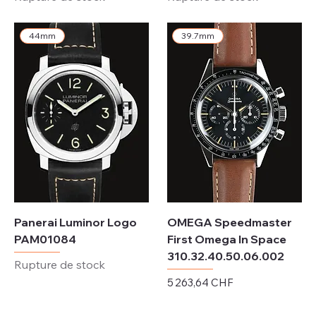
44mm
39.7mm
Panerai Luminor Logo
OMEGA Speedmaster
PAM01084
First Omega In Space
310.32.40.50.06.002
Rupture de stock
Prix
5 263,64 CHF
Hors TVA