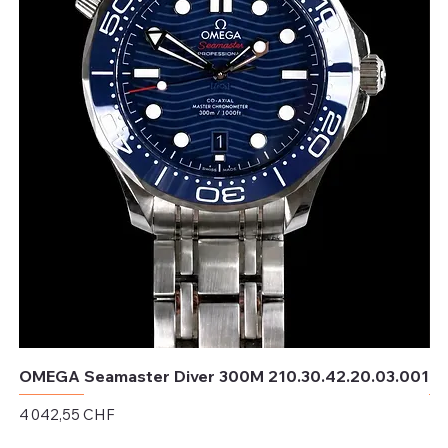
OMEGA Seamaster Diver 300M 210.30.42.20.03.001
OM
Prix
Pri
4 042,55 CHF
4 
Hors TVA
Hor