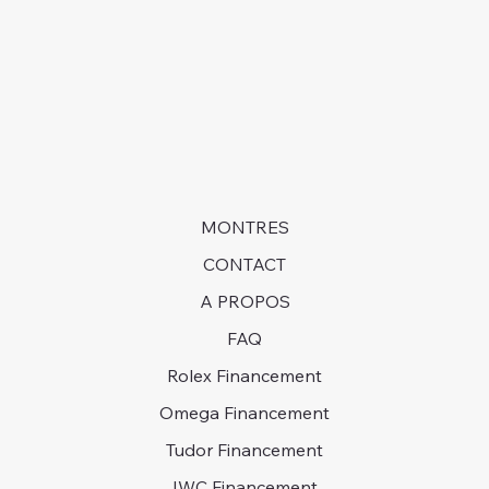
langues pour vous !Contactez-nous!
long et être prêts à attendre des années pour obtenir
une montre dans certains cas.
MONTRES
CONTACT
A PROPOS
FAQ
Rolex Financement
Omega Financement
Tudor Financement
IWC Financement