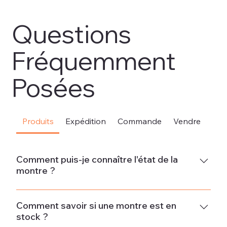
Questions
Fréquemment
Posées
Produits
Expédition
Commande
Vendre
Sou
Comment puis-je connaître l'état de la
montre ?
Neuve La montre est neuve et ne présente aucun signe
d'usure.État neuf - Jamais porté La montre est en parfait
Comment savoir si une montre est en
stock ?
état et n'a pas été portée. Si la montre provient d'un