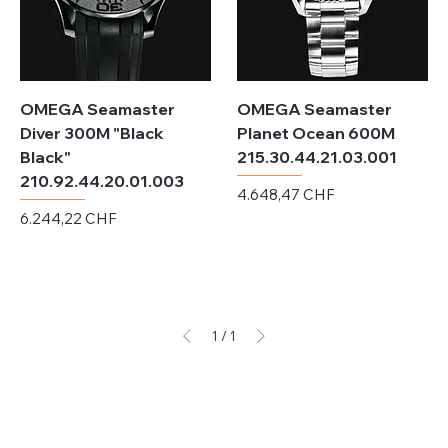
OMEGA Seamaster
OMEGA Seamaster
Diver 300M "Black
Planet Ocean 600M
Black"
215.30.44.21.03.001
210.92.44.20.01.003
Preis
4.648,47 CHF
Preis
6.244,22 CHF
exkl. MwSt.
exkl. MwSt.
1
/
1