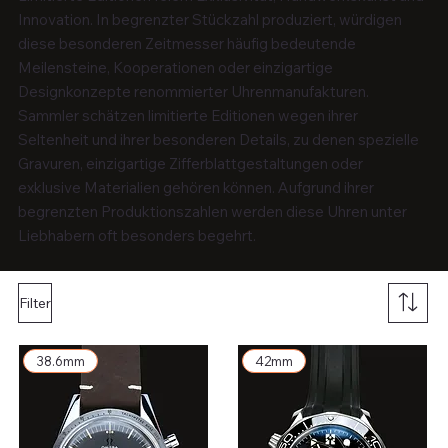
Innovation. In begrenzter Stückzahl produziert, würdigen
diese besonderen Zeitmesser häufig bedeutende
Meilensteine, Kooperationen oder einzigartige
Designkonzepte renommierter Uhrenmanufakturen.
Sammler schätzen limitierte Editionen wegen ihrer
Seltenheit und ihrer besonderen Details, zu denen spezielle
Gravuren, einzigartige Zifferblattgestaltungen oder
exklusive Materialien gehören können. Aufgrund ihrer
begrenzten Produktionszahlen werden diese Uhren unter
Liebhabern oft besonders begehrt.
Filter
38.6mm
42mm