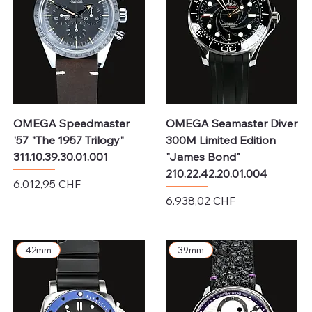
OMEGA Speedmaster
OMEGA Seamaster Diver
'57 "The 1957 Trilogy"
300M Limited Edition
311.10.39.30.01.001
"James Bond"
210.22.42.20.01.004
Preis
6.012,95 CHF
Preis
6.938,02 CHF
exkl. MwSt.
exkl. MwSt.
42mm
39mm