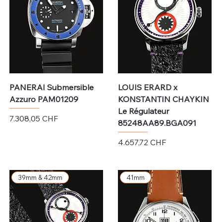
PANERAI Submersible
LOUIS ERARD x
Azzuro PAM01209
KONSTANTIN CHAYKIN
Le Régulateur
Preis
7.308,05 CHF
85248AA89.BGA091
exkl. MwSt.
Preis
4.657,72 CHF
exkl. MwSt.
39mm & 42mm
41mm