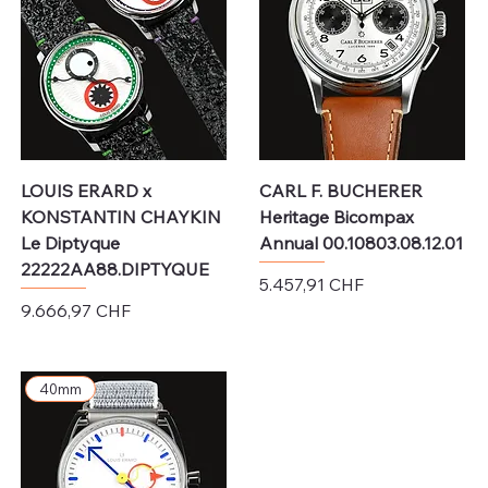
LOUIS ERARD x
CARL F. BUCHERER
KONSTANTIN CHAYKIN
Heritage Bicompax
Le Diptyque
Annual 00.10803.08.12.01
22222AA88.DIPTYQUE
Preis
5.457,91 CHF
Preis
9.666,97 CHF
exkl. MwSt.
exkl. MwSt.
40mm