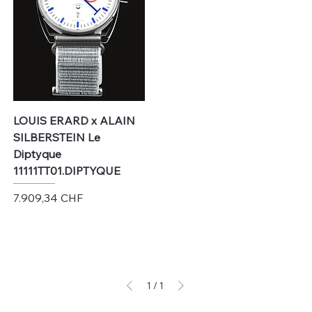
LOUIS ERARD x ALAIN
SILBERSTEIN Le
Diptyque
11111TT01.DIPTYQUE
Preis
7.909,34 CHF
exkl. MwSt.
1
/
1