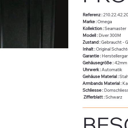
Referenz :
210.22.42.20
Marke :
Omega
Kollektion :
Seamaster
Modell :
Diver 300M
Zustand :
Gebraucht - G
Inhalt :
Original Schacht
Garantie :
Herstellergar
Gehäusegröße :
42mm
Uhrwerk :
Automatik
Gehäuse Material :
Stah
Armbands Material :
Ka
Schliesse
:
Dornschlies
Zifferblatt :
Schwarz
BES