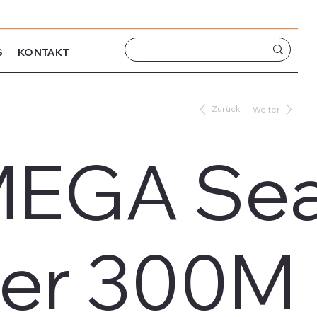
S
KONTAKT
Zurück
Weiter
EGA Sea
ver 300M 