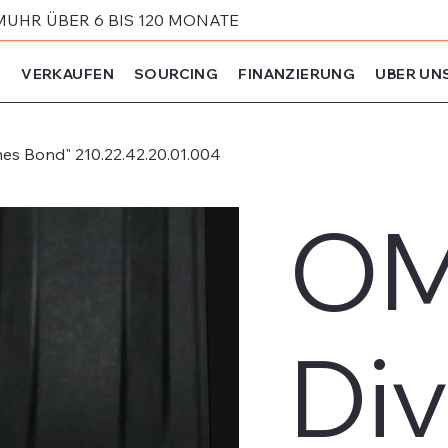
MUHR ÜBER 6 BIS 120 MONATE
N
VERKAUFEN
SOURCING
FINANZIERUNG
UBER UN
es Bond" 210.22.42.20.01.004
OM
Di