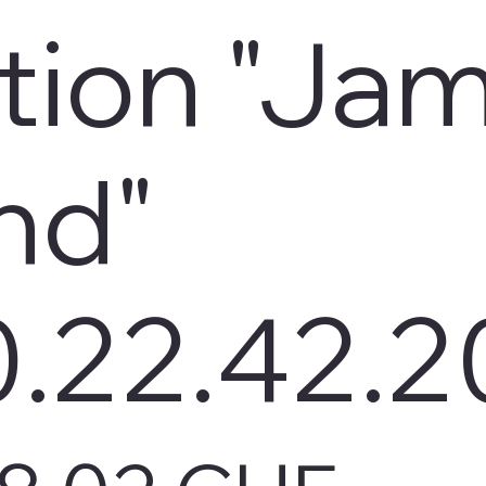
tion "Ja
nd"
0.22.42.2