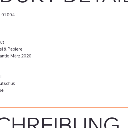
.01.004
ut
el & Papiere
antie März 2020
l
utschuk
se
CHREIBUNG