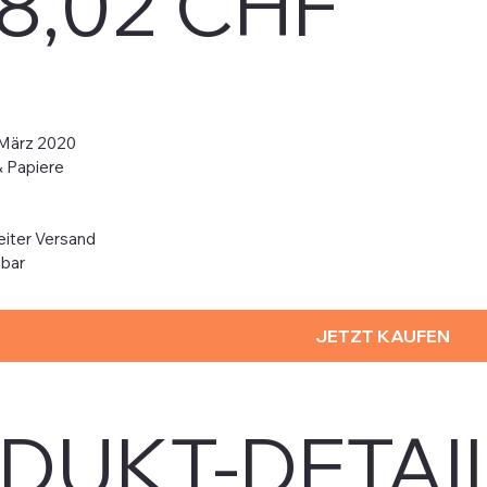
8,02 CHF
 März 2020
& Papiere
iter Versand
gbar
JETZT KAUFEN
DUKT-DETAI