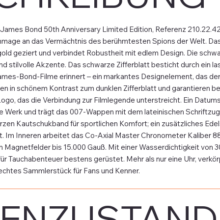
mes Bond 50th Anniversary Limited Edition, Referenz 210.22.42.20.
age an das Vermächtnis des berühmtesten Spions der Welt. Das 4
gold geziert und verbindet Robustheit mit edlem Design. Die schwa
d stilvolle Akzente. Das schwarze Zifferblatt besticht durch ein la
mes-Bond-Filme erinnert – ein markantes Designelement, das der 
en in schönem Kontrast zum dunklen Zifferblatt und garantieren b
ogo, das die Verbindung zur Filmlegende unterstreicht. Ein Datumsf
e Werk und trägt das 007-Wappen mit dem lateinischen Schriftzug „O
rzen Kautschukband für sportlichen Komfort; ein zusätzliches Edel
keit. Im Inneren arbeitet das Co-Axial Master Chronometer Kaliber
 Magnetfelder bis 15.000 Gauß. Mit einer Wasserdichtigkeit von 3
ür Tauchabenteuer bestens gerüstet. Mehr als nur eine Uhr, verkö
echtes Sammlerstück für Fans und Kenner.
ENZUSTAND