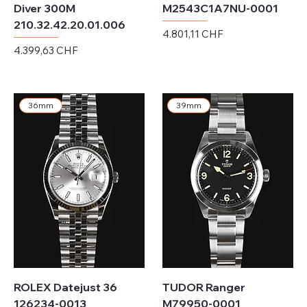
Diver 300M
M2543C1A7NU-0001
210.32.42.20.01.006
Preis
4.801,11 CHF
Preis
4.399,63 CHF
exkl. MwSt.
exkl. MwSt.
36mm
39mm
ROLEX Datejust 36
TUDOR Ranger
126234-0013
M79950-0001