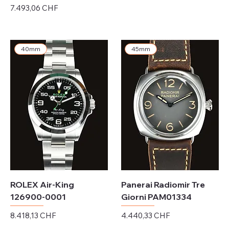
Preis
7.493,06 CHF
exkl. MwSt.
exkl. MwSt.
40mm
45mm
ROLEX Air-King
Panerai Radiomir Tre
126900-0001
Giorni PAM01334
Preis
Preis
8.418,13 CHF
4.440,33 CHF