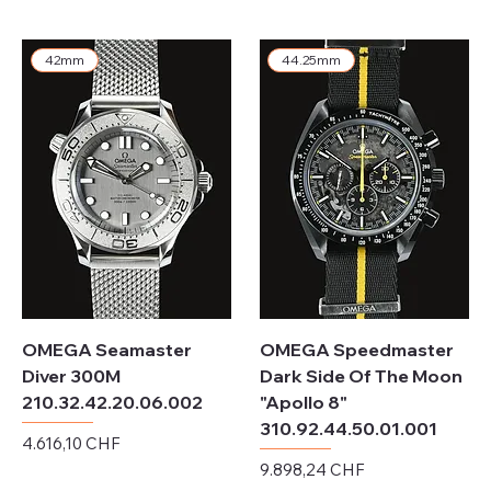
exkl. MwSt.
exkl. MwSt.
42mm
44.25mm
OMEGA Seamaster
OMEGA Speedmaster
Diver 300M
Dark Side Of The Moon
210.32.42.20.06.002
"Apollo 8"
310.92.44.50.01.001
Preis
4.616,10 CHF
Preis
9.898,24 CHF
exkl. MwSt.