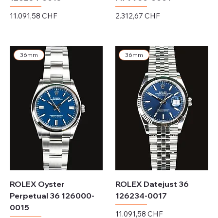
Preis
Preis
11.091,58 CHF
2.312,67 CHF
exkl. MwSt.
exkl. MwSt.
36mm
36mm
ROLEX Oyster
ROLEX Datejust 36
Perpetual 36 126000-
126234-0017
0015
Preis
11.091,58 CHF