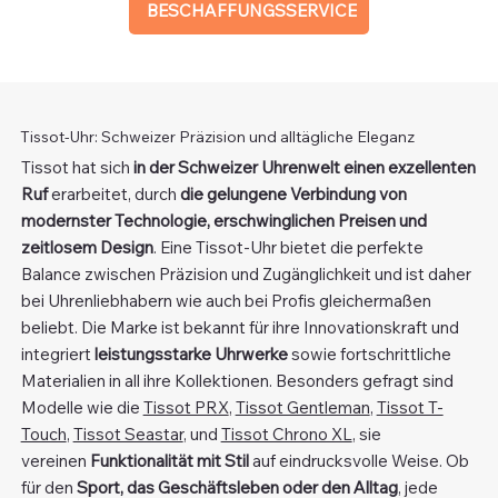
BESCHAFFUNGSSERVICE
Tissot-Uhr: Schweizer Präzision und alltägliche Eleganz
Tissot hat sich
in der Schweizer Uhrenwelt einen exzellenten
Ruf
erarbeitet, durch
die gelungene Verbindung von
modernster Technologie, erschwinglichen Preisen und
zeitlosem Design
. Eine Tissot-Uhr bietet die perfekte
Balance zwischen Präzision und Zugänglichkeit und ist daher
bei Uhrenliebhabern wie auch bei Profis gleichermaßen
beliebt. Die Marke ist bekannt für ihre Innovationskraft und
integriert
leistungsstarke Uhrwerke
sowie fortschrittliche
Materialien in all ihre Kollektionen. Besonders gefragt sind
Modelle wie die
Tissot PRX
,
Tissot Gentleman
,
Tissot T-
Touch
,
Tissot Seastar
, und
Tissot Chrono XL
, sie
vereinen
Funktionalität mit Stil
auf eindrucksvolle Weise. Ob
für den
Sport, das Geschäftsleben oder den Alltag
, jede