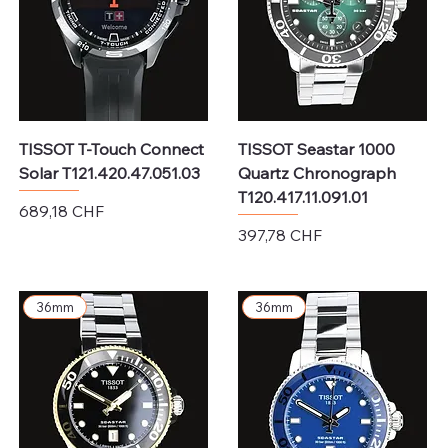
TISSOT T-Touch Connect
TISSOT Seastar 1000
Solar T121.420.47.051.03
Quartz Chronograph
T120.417.11.091.01
Preis
689,18 CHF
Preis
397,78 CHF
exkl. MwSt.
exkl. MwSt.
36mm
36mm