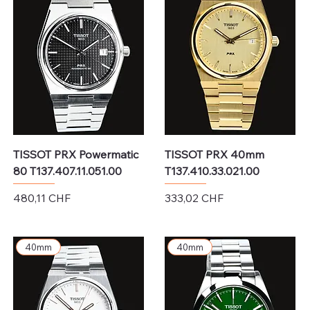
T-Touch, Le Locle und PRX, vereint Schweizer 
Präzision mit modernem Design. Damit steht Tissot 
sowohl im traditionellen als auch im zeitgenössischen 
Uhrmacherhandwerk für Zuverlässigkeit und Stil.
TISSOT PRX Powermatic
TISSOT PRX 40mm
80 T137.407.11.051.00
T137.410.33.021.00
Preis
Preis
480,11 CHF
333,02 CHF
exkl. MwSt.
exkl. MwSt.
40mm
40mm