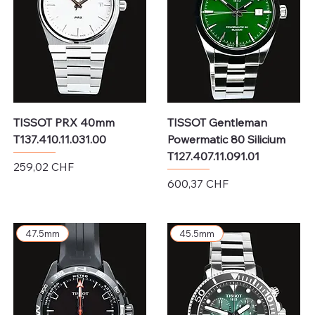
TISSOT PRX 40mm
TISSOT Gentleman
T137.410.11.031.00
Powermatic 80 Silicium
T127.407.11.091.01
Preis
259,02 CHF
Preis
600,37 CHF
exkl. MwSt.
exkl. MwSt.
47.5mm
45.5mm