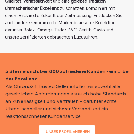
Qualität, Verlässlichkeit
und eine
gelebte Tradition
uhrmacherischer Exzellenz
zu schätzen, kombiniert mit
einem Blick in die Zukunft der Zeitmessung. Entdecken Sie
auch andere renommierte Marken in unserer Kollektion,
darunter
Rolex
,
Omega
,
Tudor
,
IWC
,
Zenith
,
Casio
und
unsere
zertifizierten gebrauchten Luxusuhren
.
5 Sterne und über 800 zufriedene Kunden - ein Erbe
der Exzellenz.
Als Chrono24 Trusted Seller erfüllen wir sowohl alle
gesetzlichen Anforderungen als auch hohe Standards
an Zuverlässigkeit und Vertrauen – darunter echte
Uhren, schneller und sicherer Versand und ein
reaktionsschneller Kundenservice.
UNSER PROFIL ANSEHEN