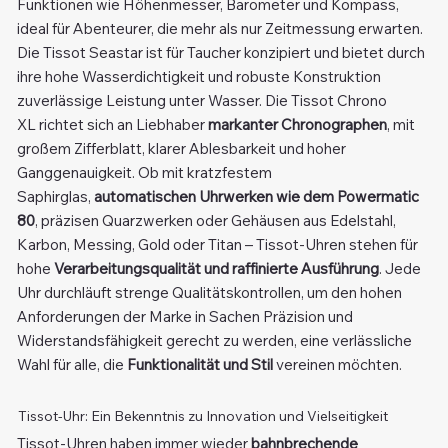
Funktionen wie Höhenmesser, Barometer und Kompass,
ideal für Abenteurer, die mehr als nur Zeitmessung erwarten.
Die Tissot Seastar ist für Taucher konzipiert und bietet durch
ihre hohe Wasserdichtigkeit und robuste Konstruktion
zuverlässige Leistung unter Wasser. Die Tissot Chrono
XL richtet sich an Liebhaber
markanter Chronographen
, mit
großem Zifferblatt, klarer Ablesbarkeit und hoher
Ganggenauigkeit. Ob mit kratzfestem
Saphirglas,
automatischen Uhrwerken wie dem Powermatic
80
, präzisen Quarzwerken oder Gehäusen aus Edelstahl,
Karbon, Messing, Gold oder Titan – Tissot-Uhren stehen für
hohe
Verarbeitungsqualität und raffinierte Ausführung
. Jede
Uhr durchläuft strenge Qualitätskontrollen, um den hohen
Anforderungen der Marke in Sachen Präzision und
Widerstandsfähigkeit gerecht zu werden, eine verlässliche
Wahl für alle, die
Funktionalität und Stil
vereinen möchten.
Tissot-Uhr: Ein Bekenntnis zu Innovation und Vielseitigkeit
Tissot-Uhren haben immer wieder
bahnbrechende