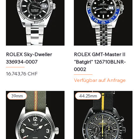
ROLEX Sky-Dweller
ROLEX GMT-Master II
336934-0007
"Batgirl" 126710BLNR-
0002
Preis
16.743,76 CHF
Verfügbar auf Anfrage
exkl. MwSt.
39mm
44.25mm