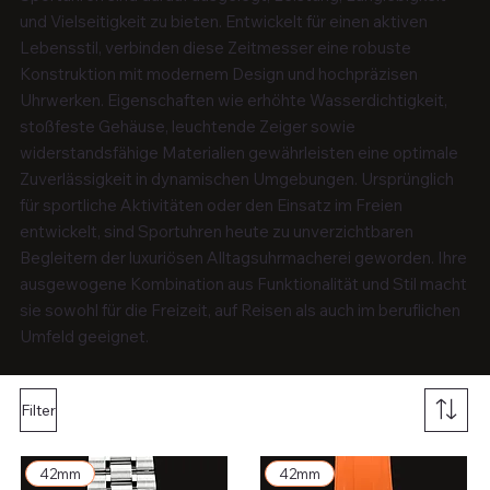
und Vielseitigkeit zu bieten. Entwickelt für einen aktiven
Lebensstil, verbinden diese Zeitmesser eine robuste
Konstruktion mit modernem Design und hochpräzisen
Uhrwerken. Eigenschaften wie erhöhte Wasserdichtigkeit,
stoßfeste Gehäuse, leuchtende Zeiger sowie
widerstandsfähige Materialien gewährleisten eine optimale
Zuverlässigkeit in dynamischen Umgebungen. Ursprünglich
für sportliche Aktivitäten oder den Einsatz im Freien
entwickelt, sind Sportuhren heute zu unverzichtbaren
Begleitern der luxuriösen Alltagsuhrmacherei geworden. Ihre
ausgewogene Kombination aus Funktionalität und Stil macht
sie sowohl für die Freizeit, auf Reisen als auch im beruflichen
Umfeld geeignet.
Filter
42mm
42mm