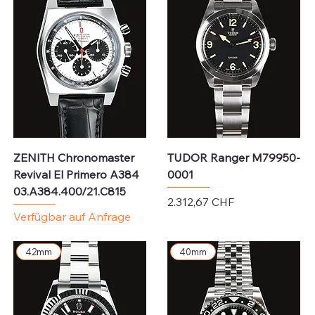
ZENITH Chronomaster
TUDOR Ranger M79950-
Revival El Primero A384
0001
03.A384.400/21.C815
Preis
2.312,67 CHF
Verfügbar auf Anfrage
exkl. MwSt.
42mm
40mm