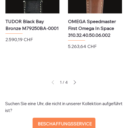
TUDOR Black Bay
OMEGA Speedmaster
Bronze M79250BA-0001
First Omega In Space
310.32.40.50.06.002
Preis
2.590,19 CHF
Preis
5.263,64 CHF
exkl. MwSt.
exkl. MwSt.
1
/
4
Suchen Sie eine Uhr, die nicht in unserer Kollektion aufgeführt
ist?
BESCHAFFUNGSSERVICE