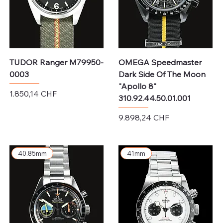
TUDOR Ranger M79950-
OMEGA Speedmaster
0003
Dark Side Of The Moon
"Apollo 8"
Preis
1.850,14 CHF
310.92.44.50.01.001
exkl. MwSt.
Preis
9.898,24 CHF
exkl. MwSt.
40.85mm
41mm