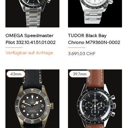
OMEGA Speedmaster
TUDOR Black Bay
Pilot 332.10.41.51.01.002
Chrono M79360N-0002
Verfügbar auf Anfrage
Preis
3.691,03 CHF
exkl. MwSt.
43mm
39.7mm