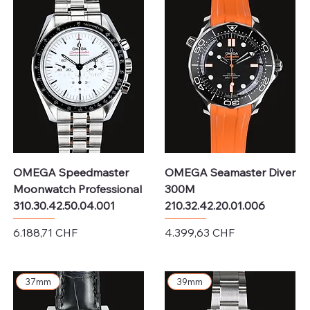
OMEGA Speedmaster
OMEGA Seamaster Diver
Moonwatch Professional
300M
310.30.42.50.04.001
210.32.42.20.01.006
Preis
Preis
6.188,71 CHF
4.399,63 CHF
exkl. MwSt.
exkl. MwSt.
37mm
39mm