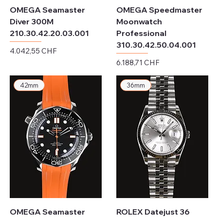
OMEGA Seamaster
OMEGA Speedmaster
Diver 300M
Moonwatch
210.30.42.20.03.001
Professional
310.30.42.50.04.001
Preis
4.042,55 CHF
Preis
6.188,71 CHF
exkl. MwSt.
exkl. MwSt.
42mm
36mm
OMEGA Seamaster
ROLEX Datejust 36