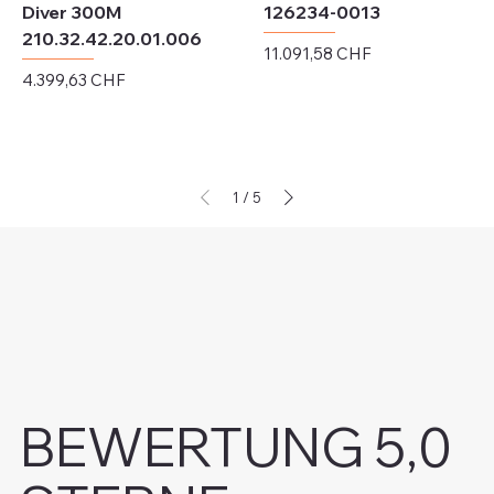
Diver 300M
126234-0013
210.32.42.20.01.006
Preis
11.091,58 CHF
Preis
4.399,63 CHF
exkl. MwSt.
exkl. MwSt.
1
/
5
BEWERTUNG 5,0