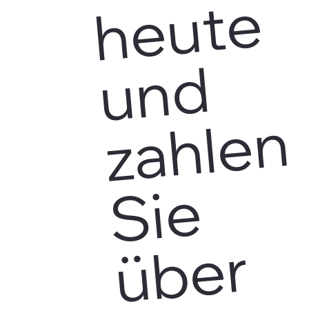
e
d
n
e
r