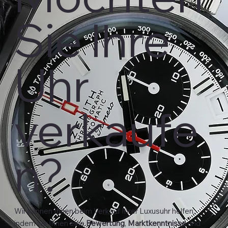
Sie Ihre
Uhr
verkaufe
n?
Wir können Ihnen beim Verkauf Ihrer Luxusuhr helfen,
indem wir Ihnen eine
Bewertung
,
Marktkenntnisse
und