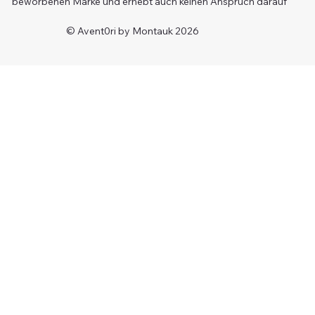
beworbenen Marke und erhebt auch keinen Anspruch darauf
© Avent0ri by Montauk 2026