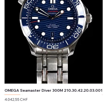
OMEGA Seamaster Diver 300M 210.30.42.20.03.001
OM
Preis
Pr
4.042,55 CHF
4.
exkl. MwSt.
exk