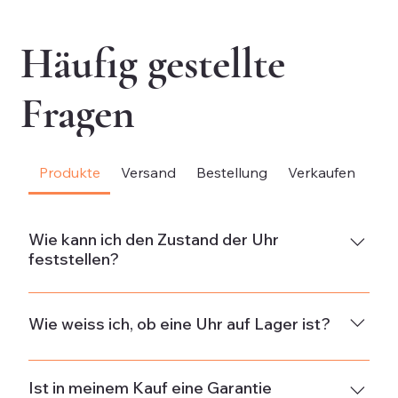
Häufig gestellte
Fragen
Produkte
Versand
Bestellung
Verkaufen
Be
Wie kann ich den Zustand der Uhr
feststellen?
NeuDie Uhr ist neu und weist keine Gebrauchsspuren
auf.Neuwertig & ungetragenDie Uhr ist in neuwertigem
Wie weiss ich, ob eine Uhr auf Lager ist?
Zustand und wurde nicht getragen. Wenn die Uhr aus
alten Beständen stammt, kann sie minimale
Die Verfügbarkeit wird in der Beschreibung jeder Uhr
Gebrauchsspuren von der Lagerung aufweisen. Einige
angegeben und ist wie folgt spezifiziert:Auf Lager:
Ist in meinem Kauf eine Garantie