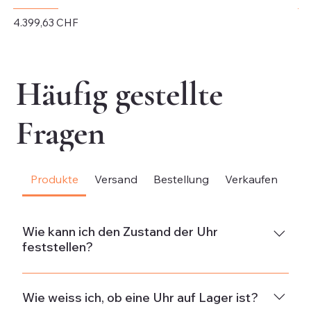
Preis
Pr
4.399,63 CHF
4.
exkl. MwSt.
exk
Häufig gestellte
Fragen
Produkte
Versand
Bestellung
Verkaufen
Be
Wie kann ich den Zustand der Uhr
feststellen?
NeuDie Uhr ist neu und weist keine Gebrauchsspuren
auf.Neuwertig & ungetragenDie Uhr ist in neuwertigem
Wie weiss ich, ob eine Uhr auf Lager ist?
Zustand und wurde nicht getragen. Wenn die Uhr aus