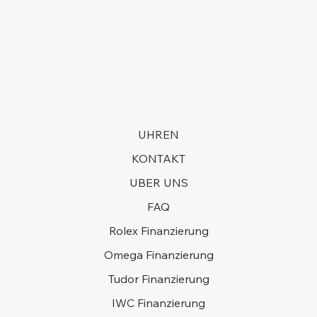
langjährige Kaufhistorie haben und bereit sein, in
Armband weist sichtbare Gebrauchsspuren auf.
manchen Fällen Jahre auf eine Uhr zu warten.
UHREN
KONTAKT
UBER UNS
FAQ
Rolex Finanzierung
Omega Finanzierung
Tudor Finanzierung
IWC Finanzierung