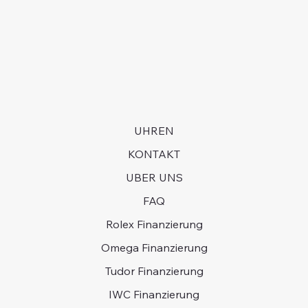
langjährige Kaufhistorie haben und bereit sein, in
Armband weist sichtbare Gebrauchsspuren auf.
manchen Fällen Jahre auf eine Uhr zu warten.
UHREN
KONTAKT
UBER UNS
FAQ
Rolex Finanzierung
Omega Finanzierung
Tudor Finanzierung
IWC Finanzierung