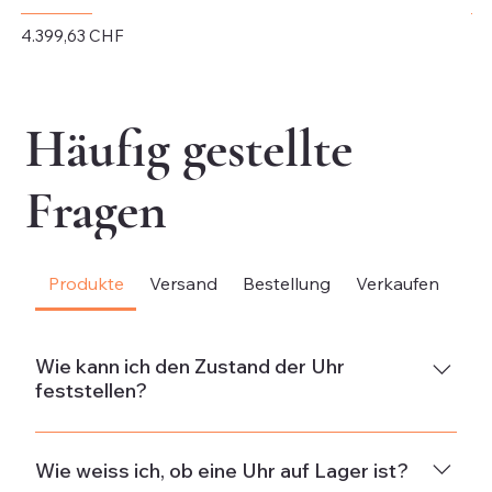
Preis
Pr
4.399,63 CHF
4.
exkl. MwSt.
exk
Häufig gestellte
Fragen
Produkte
Versand
Bestellung
Verkaufen
Be
Wie kann ich den Zustand der Uhr
feststellen?
NeuDie Uhr ist neu und weist keine Gebrauchsspuren
auf.Neuwertig & ungetragenDie Uhr ist in neuwertigem
Wie weiss ich, ob eine Uhr auf Lager ist?
Zustand und wurde nicht getragen. Wenn die Uhr aus