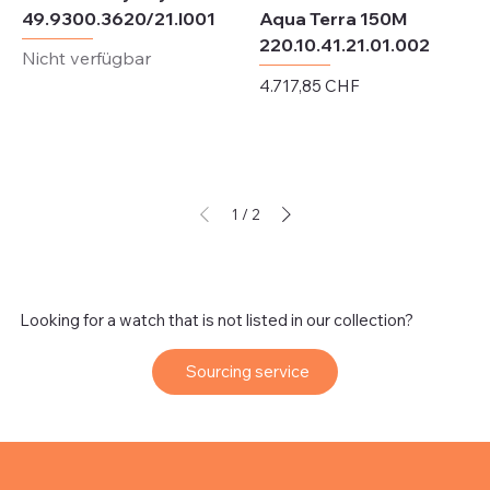
49.9300.3620/21.I001
Aqua Terra 150M
220.10.41.21.01.002
Nicht verfügbar
Preis
4.717,85 CHF
exkl. MwSt.
1
/
2
Looking for a watch that is not listed in our collection?
Sourcing service