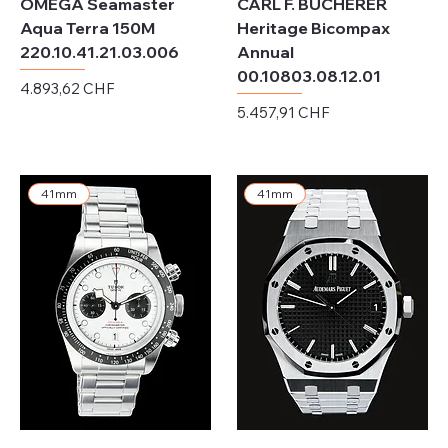
OMEGA Seamaster
CARL F. BUCHERER
Aqua Terra 150M
Heritage Bicompax
220.10.41.21.03.006
Annual
00.10803.08.12.01
Preis
4.893,62 CHF
Preis
5.457,91 CHF
exkl. MwSt.
exkl. MwSt.
41mm
41mm