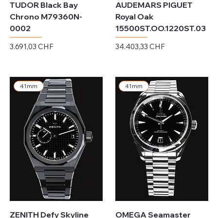
TUDOR Black Bay
AUDEMARS PIGUET
Chrono M79360N-
Royal Oak
0002
15500ST.OO.1220ST.03
Preis
Preis
3.691,03 CHF
34.403,33 CHF
exkl. MwSt.
exkl. MwSt.
41mm
41mm
ZENITH Defy Skyline
OMEGA Seamaster