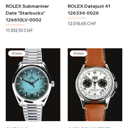
ROLEX Submariner
ROLEX Datejust 41
Date "Starbucks"
126334-0026
126610LV-0002
Preis
12.016,65 CHF
Preis
11.332,10 CHF
exkl. MwSt.
exkl. MwSt.
41mm
41mm