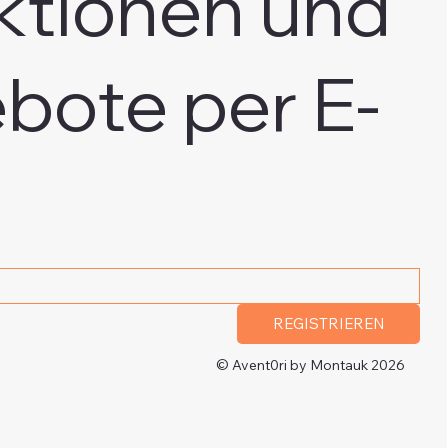
ktionen und
bote per E-
e E-Mail Adresse
*
REGISTRIEREN
© Avent0ri by Montauk 2026