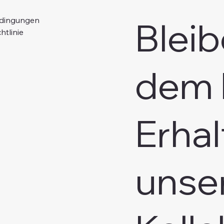
Bleib
edingungen
htlinie
dem 
Erhal
unse