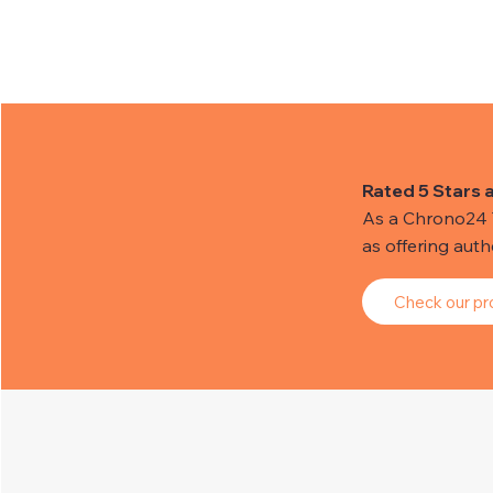
Rated 5 Stars 
As a Chrono24 Tr
as offering aut
Check our pro