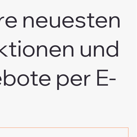
re neuesten
ktionen und
bote per E-
e E-Mail Adresse
*