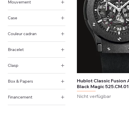
Mouvement
45mm
Automatisch
Case
Titan-Gehäuse
Couleur cadran
Keramik-Gehäuse
Schwarz
Bracelet
Grau
Kautschuk
Clasp
Faltschließe
Hublot Classic Fusion
Box & Papers
Black Magic 525.CM.0
Original Schachtel &
Nicht verfügbar
Financement
Papiere
Nicht verfügbar