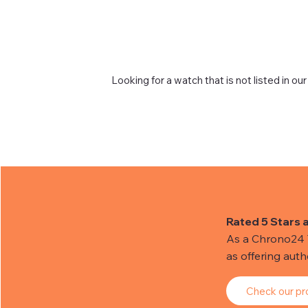
Looking for a watch that is not listed in our
Rated 5 Stars 
As a Chrono24 Tr
as offering aut
Check our pro