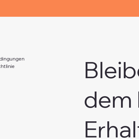
Bleib
edingungen
htlinie
dem 
Erhal