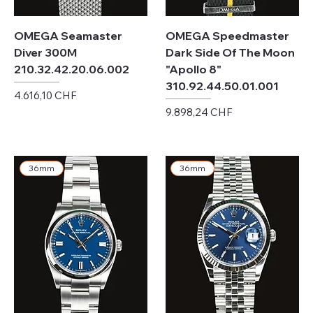
OMEGA Seamaster
OMEGA Speedmaster
Diver 300M
Dark Side Of The Moon
210.32.42.20.06.002
"Apollo 8"
310.92.44.50.01.001
Preis
4.616,10 CHF
Preis
9.898,24 CHF
exkl. MwSt.
exkl. MwSt.
36mm
36mm