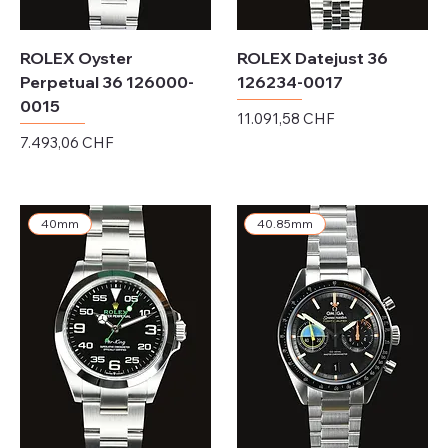
ROLEX Oyster
ROLEX Datejust 36
Perpetual 36 126000-
126234-0017
0015
Preis
11.091,58 CHF
Preis
7.493,06 CHF
exkl. MwSt.
exkl. MwSt.
40mm
40.85mm