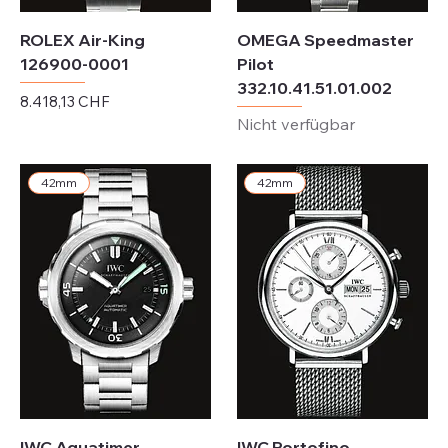
ROLEX Air-King
OMEGA Speedmaster
126900-0001
Pilot
332.10.41.51.01.002
Preis
8.418,13 CHF
Nicht verfügbar
exkl. MwSt.
42mm
42mm
IWC Aquatimer
IWC Portofino