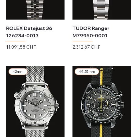
ROLEX Datejust 36
TUDOR Ranger
126234-0013
M79950-0001
Preis
Preis
11.091,58 CHF
2.312,67 CHF
exkl. MwSt.
exkl. MwSt.
42mm
44.25mm