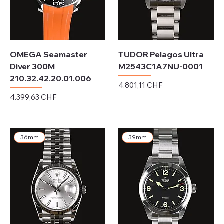
OMEGA Seamaster
TUDOR Pelagos Ultra
Diver 300M
M2543C1A7NU-0001
210.32.42.20.01.006
Preis
4.801,11 CHF
Preis
4.399,63 CHF
exkl. MwSt.
exkl. MwSt.
36mm
39mm